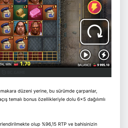
 makara düzeni yerine, bu sürümde çarpanlar,
ış temalı bonus özellikleriyle dolu 6x5 dağılımlı
lendirilmekte olup %96,15 RTP ve bahisinizin