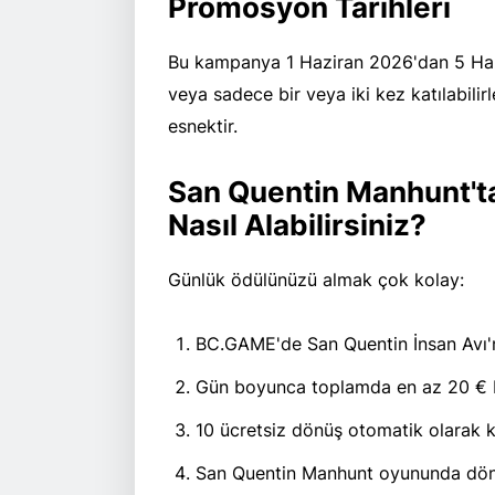
Promosyon Tarihleri
Bu kampanya 1 Haziran 2026'dan 5 Haz
veya sadece bir veya iki kez katılabilir
esnektir.
San Quentin Manhunt't
Nasıl Alabilirsiniz?
Günlük ödülünüzü almak çok kolay:
BC.GAME'de San Quentin İnsan Avı'n
Gün boyunca toplamda en az 20 € b
10 ücretsiz dönüş otomatik olarak k
San Quentin Manhunt oyununda dönüş