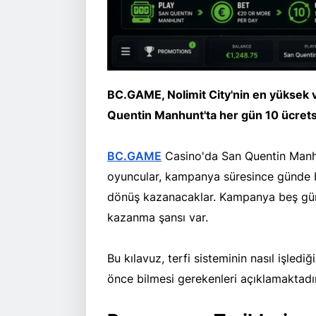
BC.GAME, Nolimit City'nin en yüksek vo
Quentin Manhunt'ta her gün 10 ücrets
BC.GAME
Casino'da San Quentin Manh
oyuncular, kampanya süresince günde b
dönüş kazanacaklar. Kampanya beş gün
kazanma şansı var.
Bu kılavuz, terfi sisteminin nasıl işlediğ
önce bilmesi gerekenleri açıklamaktadır