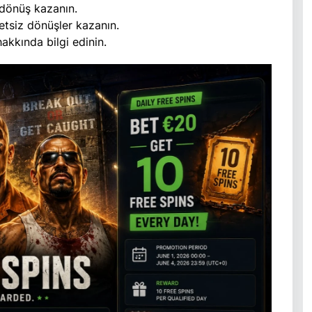
dönüş kazanın.
tsiz dönüşler kazanın.
kkında bilgi edinin.