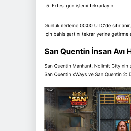
Ertesi gün işlemi tekrarlayın.
Günlük ilerleme 00:00 UTC'de sıfırlanı
için bahis şartını tekrar yerine getirmele
San Quentin İnsan Avı 
San Quentin Manhunt, Nolimit City'nin s
San Quentin xWays ve San Quentin 2: 