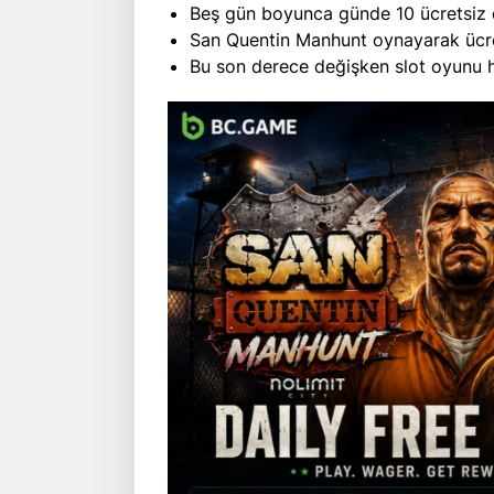
Beş gün boyunca günde 10 ücretsiz 
San Quentin Manhunt oynayarak ücre
Bu son derece değişken slot oyunu ha