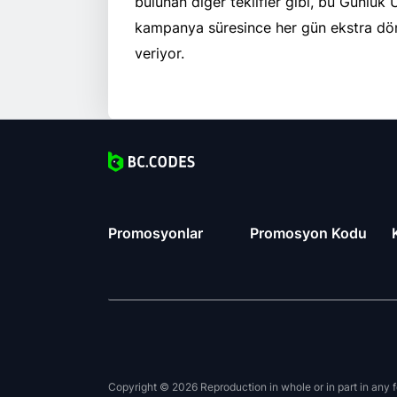
bulunan diğer teklifler gibi, bu Günl
kampanya süresince her gün ekstra dö
veriyor.
Promosyonlar
Promosyon Kodu
Copyright © 2026 Reproduction in whole or in part in any f