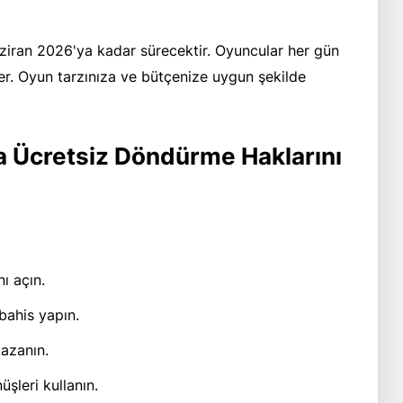
iran 2026'ya kadar sürecektir. Oyuncular her gün
ler. Oyun tarzınıza ve bütçenize uygun şekilde
a Ücretsiz Döndürme Haklarını
ı açın.
ahis yapın.
azanın.
leri kullanın.