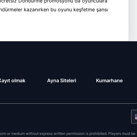
ük Ücretsiz Döndürme promosyonu da oyunculara
ndürmeler kazanırken bu oyunu keşfetme şansı
Kayıt olmak
Ayna Siteleri
Kumarhane
orm or medium without express written permission is prohibited. Players must be 1