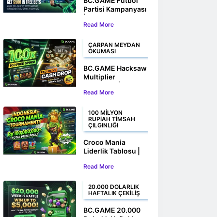
BC.GAME Futbol
Partisi Kampanyası
| Bahis Yapın ve
Read More
500$'a Kadar
Ücretsiz Bahis
Kazanın
ÇARPAN MEYDAN
OKUMASI
BC.GAME Hacksaw
Multiplier
Challenge | 100
Read More
Ücretsiz Döndürme
ve Nakit Ödüller
Kazanın
100 MILYON
RUPIAH TIMSAH
ÇILGINLIĞI
Croco Mania
Liderlik Tablosu |
100.000.000+
Read More
Rp'lik Ödül
Havuzundan
Payınızı Kazanın
20.000 DOLARLIK
HAFTALIK ÇEKILIŞ
BC.GAME 20.000