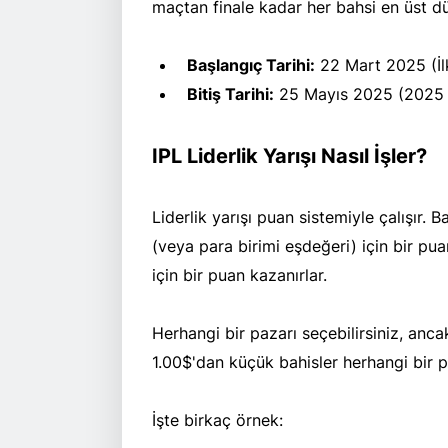
maçtan finale kadar her bahsi en üst dü
Başlangıç Tarihi:
22 Mart 2025 (İl
Bitiş Tarihi:
25 Mayıs 2025 (2025 I
IPL Liderlik Yarışı Nasıl İşler?
Liderlik yarışı puan sistemiyle çalışır. 
(veya para birimi eşdeğeri) için bir pua
için bir puan kazanırlar.
Herhangi bir pazarı seçebilirsiniz, ancak
1.00$'dan küçük bahisler herhangi bir p
İşte birkaç örnek: