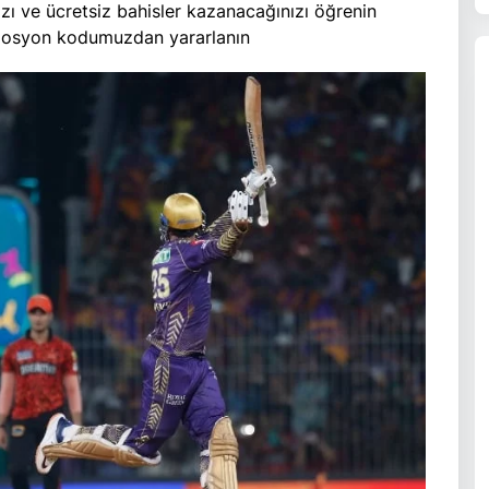
nızı ve ücretsiz bahisler kazanacağınızı öğrenin
mosyon kodumuzdan yararlanın