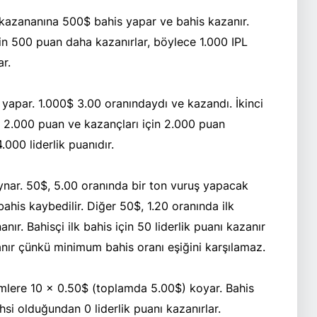
 kazananına 500$ bahis yapar ve bahis kazanır.
çin 500 puan daha kazanırlar, böylece 1.000 IPL
ar.
yapar. 1.000$ 3.00 oranındaydı ve kazandı. İkinci
in 2.000 puan ve kazançları için 2.000 puan
.000 liderlik puanıdır.
ynar. 50$, 5.00 oranında bir ton vuruş yapacak
ahis kaybedilir. Diğer 50$, 1.20 oranında ilk
anır. Bahisçi ilk bahis için 50 liderlik puanı kazanır
anır çünkü minimum bahis oranı eşiğini karşılamaz.
çimlere 10 x 0.50$ (toplamda 5.00$) koyar. Bahis
si olduğundan 0 liderlik puanı kazanırlar.