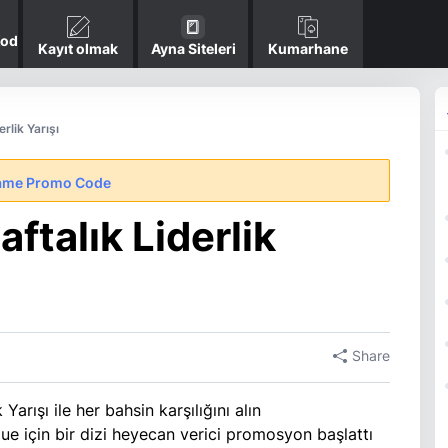
Kod
Kayıt olmak
Ayna Siteleri
Kumarhane
rlik Yarışı
ame Promo Code
talık Liderlik
Share
arışı ile her bahsin karşılığını alın
 için bir dizi heyecan verici promosyon başlattı