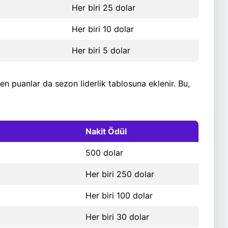
Her biri 25 dolar
Her biri 10 dolar
Her biri 5 dolar
en puanlar da sezon liderlik tablosuna eklenir. Bu,
Nakit Ödül
500 dolar
Her biri 250 dolar
Her biri 100 dolar
Her biri 30 dolar