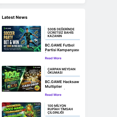
Latest News
500$ DEĞERINDE
ÜCRETSIZ BAHIS
KAZANIN
BC.GAME Futbol
Partisi Kampanyası
| Bahis Yapın ve
Read More
500$'a Kadar
Ücretsiz Bahis
Kazanın
ÇARPAN MEYDAN
OKUMASI
BC.GAME Hacksaw
Multiplier
Challenge | 100
Read More
Ücretsiz Döndürme
ve Nakit Ödüller
Kazanın
100 MILYON
RUPIAH TIMSAH
ÇILGINLIĞI