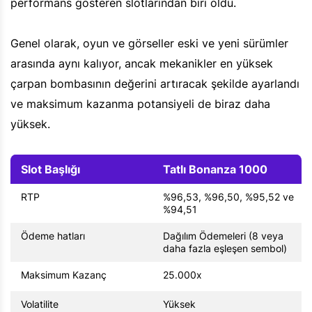
performans gösteren slotlarından biri oldu.
Genel olarak, oyun ve görseller eski ve yeni sürümler
arasında aynı kalıyor, ancak mekanikler en yüksek
çarpan bombasının değerini artıracak şekilde ayarlandı
ve maksimum kazanma potansiyeli de biraz daha
yüksek.
Slot Başlığı
Tatlı Bonanza 1000
RTP
%96,53, %96,50, %95,52 ve
%94,51
Ödeme hatları
Dağılım Ödemeleri (8 veya
daha fazla eşleşen sembol)
Maksimum Kazanç
25.000x
Volatilite
Yüksek