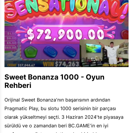
Sweet Bonanza 1000 - Oyun
Rehberi
Orijinal Sweet Bonanza'nın başarısının ardından
Pragmatic Play, bu slotu 1000 serisinin bir parçası
olarak yükseltmeyi seçti. 3 Haziran 2024'te piyasaya
sürüldü ve o zamandan beri BC.GAME'in en iyi