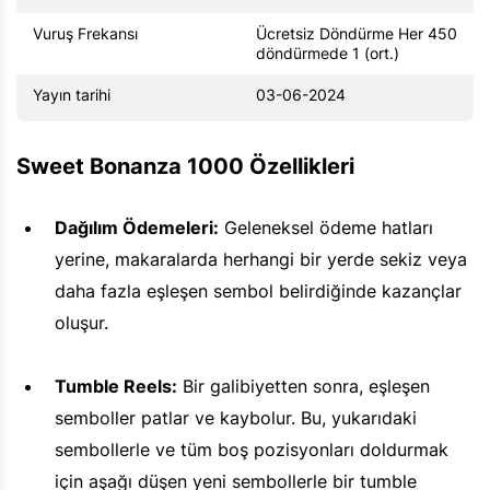
Vuruş Frekansı
Ücretsiz Döndürme Her 450
döndürmede 1 (ort.)
Yayın tarihi
03-06-2024
Sweet Bonanza 1000 Özellikleri
Dağılım Ödemeleri:
Geleneksel ödeme hatları
yerine, makaralarda herhangi bir yerde sekiz veya
daha fazla eşleşen sembol belirdiğinde kazançlar
oluşur.
Tumble Reels:
Bir galibiyetten sonra, eşleşen
semboller patlar ve kaybolur. Bu, yukarıdaki
sembollerle ve tüm boş pozisyonları doldurmak
için aşağı düşen yeni sembollerle bir tumble