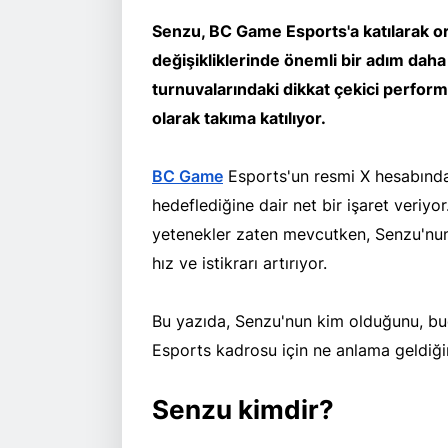
Senzu, BC Game Esports'a katılarak
değişikliklerinde önemli bir adım daha
turnuvalarındaki dikkat çekici perform
olarak takıma katılıyor.
BC Game
Esports'un resmi X hesabında
hedeflediğine dair net bir işaret veriy
yetenekler zaten mevcutken, Senzu'nun g
hız ve istikrarı artırıyor.
Bu yazıda, Senzu'nun kim olduğunu, bu
Esports kadrosu için ne anlama geldiğin
Senzu kimdir?