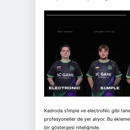
Kadroda s1mple ve electroNic gibi tanın
profesyoneller de yer alıyor. Bu ekleme
bir göstergesi niteliğinde.