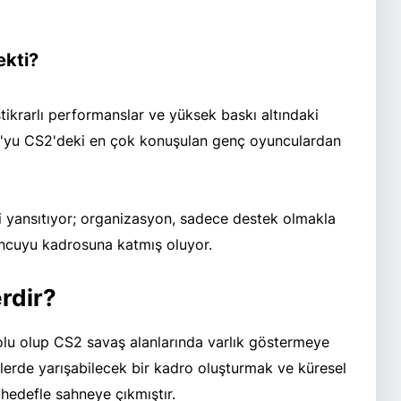
ekti?
stikrarlı performanslar ve yüksek baskı altındaki
u'yu CS2'deki en çok konuşulan genç oyunculardan
yansıtıyor; organizasyon, sadece destek olmakla
yuncuyu kadrosuna katmış oluyor.
rdir?
u olup CS2 savaş alanlarında varlık göstermeye
iklerde yarışabilecek bir kadro oluşturmak ve küresel
 hedefle sahneye çıkmıştır.