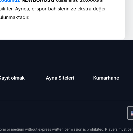
kodumuz
NEWBONUS'u
kullanarak 20.000$'a
lirler. Ayrıca, e-spor bahislerinize ekstra değer
ulunmaktadır.
Kayıt olmak
Ayna Siteleri
Kumarhane
orm or medium without express written permission is prohibited. Players must be 1