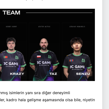
mış isimlerin yanı sıra diğer deneyimli
ler, kadro hala gelişme aşamasında olsa bile, niyetin