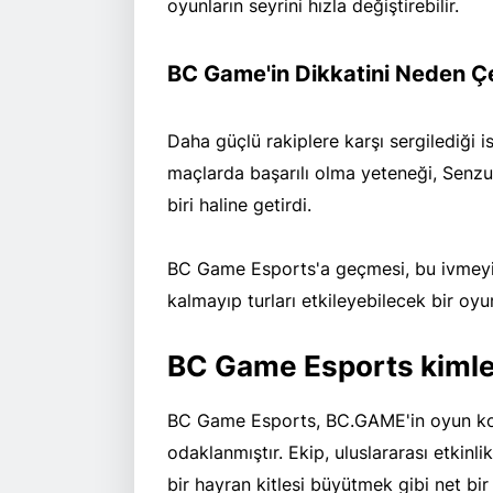
oyunların seyrini hızla değiştirebilir.
BC Game'in Dikkatini Neden Ç
Daha güçlü rakiplere karşı sergilediği i
maçlarda başarılı olma yeteneği, Senz
biri haline getirdi.
BC Game Esports'a geçmesi, bu ivmeyi 
kalmayıp turları etkileyebilecek bir o
BC Game Esports kimle
BC Game Esports, BC.GAME'in oyun kol
odaklanmıştır. Ekip, uluslararası etkinl
bir hayran kitlesi büyütmek gibi net bir