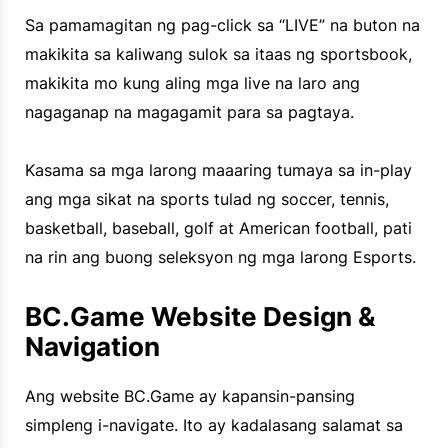
Sa pamamagitan ng pag-click sa “LIVE” na buton na
makikita sa kaliwang sulok sa itaas ng sportsbook,
makikita mo kung aling mga live na laro ang
nagaganap na magagamit para sa pagtaya.
Kasama sa mga larong maaaring tumaya sa in-play
ang mga sikat na sports tulad ng soccer, tennis,
basketball, baseball, golf at American football, pati
na rin ang buong seleksyon ng mga larong Esports.
BC.Game Website Design &
Navigation
Ang website BC.Game ay kapansin-pansing
simpleng i-navigate. Ito ay kadalasang salamat sa