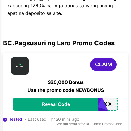
kabuuang 1260% na mga bonus sa iyong unang
apat na deposito sa site.
BC.Pagsusuri ng Laro Promo Codes
CLAIM
$20,000 Bonus
Use the promo code NEWBONUS
XXXXX
Reveal Code
Tested
Last used 1 hr 20 mins ago
See full details for BC.Game Promo Code