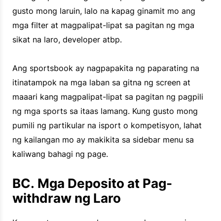
gusto mong laruin, lalo na kapag ginamit mo ang
mga filter at magpalipat-lipat sa pagitan ng mga
sikat na laro, developer atbp.
Ang sportsbook ay nagpapakita ng paparating na
itinatampok na mga laban sa gitna ng screen at
maaari kang magpalipat-lipat sa pagitan ng pagpili
ng mga sports sa itaas lamang. Kung gusto mong
pumili ng partikular na isport o kompetisyon, lahat
ng kailangan mo ay makikita sa sidebar menu sa
kaliwang bahagi ng page.
BC. Mga Deposito at Pag-
withdraw ng Laro