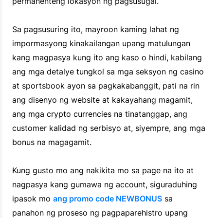
permanenteng lokasyon ng pagsusugal.
Sa pagsusuring ito, mayroon kaming lahat ng
impormasyong kinakailangan upang matulungan
kang magpasya kung ito ang kaso o hindi, kabilang
ang mga detalye tungkol sa mga seksyon ng casino
at sportsbook ayon sa pagkakabanggit, pati na rin
ang disenyo ng website at kakayahang magamit,
ang mga crypto currencies na tinatanggap, ang
customer kalidad ng serbisyo at, siyempre, ang mga
bonus na magagamit.
Kung gusto mo ang nakikita mo sa page na ito at
nagpasya kang gumawa ng account, siguraduhing
ipasok mo
ang promo code NEWBONUS
sa
panahon ng proseso ng pagpaparehistro upang