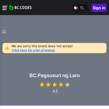
Sign in
TL
Pagsusuri
BC.Pagsusuri ng Laro
We are sorry this brand does not accept
Click here for a list of brands
BC.Pagsusuri ng Laro
4.5