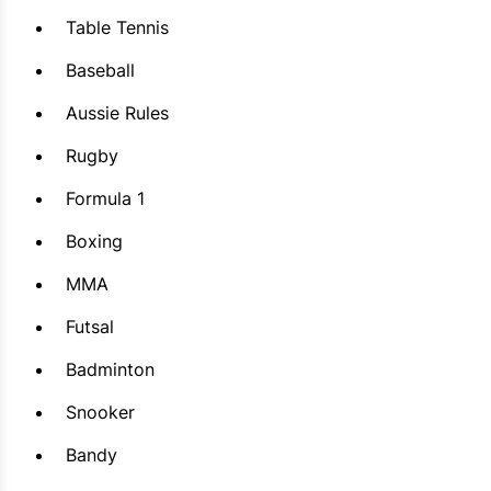
Table Tennis
Baseball
Aussie Rules
Rugby
Formula 1
Boxing
MMA
Futsal
Badminton
Snooker
Bandy