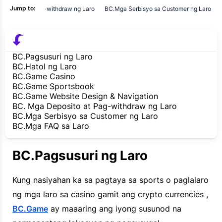
Jump to:
Deposito at Pag-withdraw ng Laro
BC.Mga Serbisyo sa Customer ng Laro
BC.Pagsusuri ng Laro
BC.Hatol ng Laro
BC.Game Casino
BC.Game Sportsbook
BC.Game Website Design & Navigation
BC. Mga Deposito at Pag-withdraw ng Laro
BC.Mga Serbisyo sa Customer ng Laro
BC.Mga FAQ sa Laro
BC.Pagsusuri ng Laro
Kung nasiyahan ka sa pagtaya sa sports o paglalaro
ng mga laro sa casino gamit ang crypto currencies ,
BC.Game
ay maaaring ang iyong susunod na