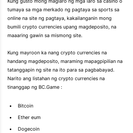
Kung gusto mong maglaro ng mga laro sa casino o
tumaya sa mga merkado ng pagtaya sa sports sa
online na site ng pagtaya, kakailanganin mong
bumili crypto currencies upang magdeposito, na
maaaring gawin sa mismong site.
Kung mayroon ka nang crypto currencies na
handang magdeposito, maraming mapagpipilian na
tatanggapin ng site na ito para sa pagbabayad.
Narito ang listahan ng crypto currencies na
tinanggap ng BC.Game :
Bitcoin
Ether eum
Dogecoin