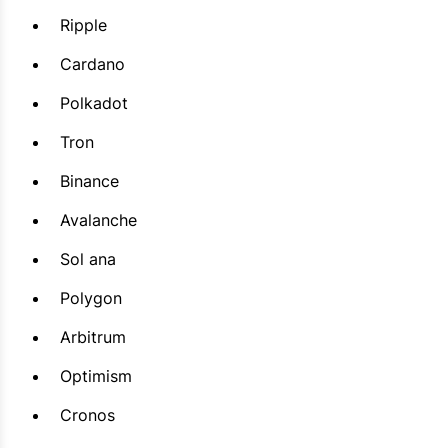
Ripple
Cardano
Polkadot
Tron
Binance
Avalanche
Sol ana
Polygon
Arbitrum
Optimism
Cronos