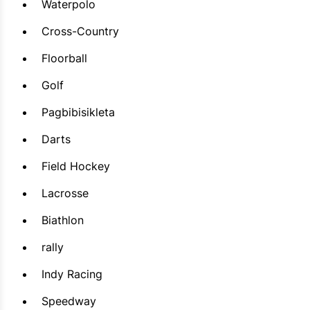
Waterpolo
Cross-Country
Floorball
Golf
Pagbibisikleta
Darts
Field Hockey
Lacrosse
Biathlon
rally
Indy Racing
Speedway