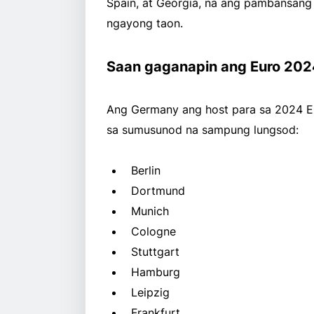
Spain, at Georgia, na ang pambansan
ngayong taon.
Saan gaganapin ang Euro 20
Ang Germany ang host para sa 2024 E
sa sumusunod na sampung lungsod:
Berlin
Dortmund
Munich
Cologne
Stuttgart
Hamburg
Leipzig
Frankfurt