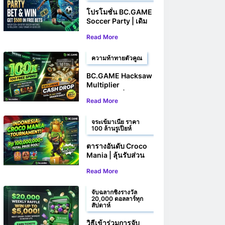
โปรโมชั่น BC.GAME
Soccer Party | เดิม
พันและลุ้นรับเงินเดิม
Read More
พันฟรีสูงสุดถึง $500
ความท้าทายตัวคูณ
BC.GAME Hacksaw
Multiplier
Challenge | ลุ้นรับ
Read More
100 ฟรีสปินและ
รางวัลเงินสด
จระเข้มาเนีย ราคา
100 ล้านรูเปียห์
ตารางอันดับ Croco
Mania | ลุ้นรับส่วน
แบ่งรางวัลกว่า
Read More
100,000,000 รูเปียห์
จับฉลากชิงรางวัล
20,000 ดอลลาร์ทุก
สัปดาห์
วิธีเข้าร่วมการจับ