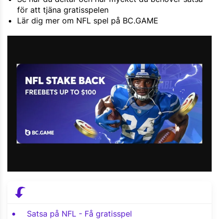
för att tjäna gratisspelen
Lär dig mer om NFL spel på BC.GAME
Satsa på NFL - Få gratisspel