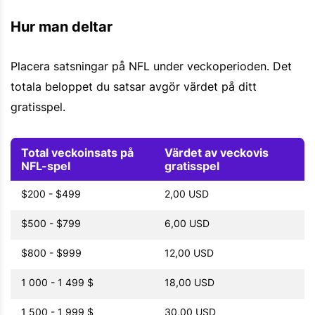
Hur man deltar
Placera satsningar på NFL under veckoperioden. Det
totala beloppet du satsar avgör värdet på ditt
gratisspel.
Total veckoinsats på
Värdet av veckovis
NFL-spel
gratisspel
$200 - $499
2,00 USD
$500 - $799
6,00 USD
$800 - $999
12,00 USD
1 000 - 1 499 $
18,00 USD
1 500 - 1 999 $
30,00 USD