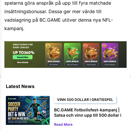
spelarna göra anspråk på upp till fyra matchade
insättningsbonusar. Dessa ger mer värde till
vadslagning på BC.GAME utöver denna nya NFL-
kampanj.
Latest News
VINN 500 DOLLAR I GRATISSPEL
BC.GAME Fotbollsfest-kampanj |
Satsa och vinn upp till 500 dollar i
gratisspel
Read More