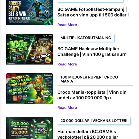
BC.GAME Fotbollsfest-kampanj |
Satsa och vinn upp till 500 dollar i
gratisspel
Read More
MULTIPLIKATORUTMANING
BC.GAME Hacksaw Multiplier
Challenge | Vinn 100 gratissnurr
och kontantpriser
Read More
100 MILJONER RUPIER I CROCO
MANIA
Croco Mania-topplista | Vinn din
andel av 100 000 000 Rp+
Read More
20 000 DOLLAR I VECKANS LOTTERI
Hur man deltar i BC.GAME:s
veckolotteri på 20 000 dollar