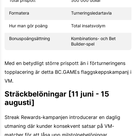
Total prispott
500 000 dollar
Formatera
Turneringsledartavla
Hur man gör poäng
Total insatsvolym
Bonuspoängsättning
Kombinations- och Bet
Builder-spel
Med en betydligt större prispott än i förturneringens
topplacering är detta BC.GAMEs flaggskeppskampanj i
VM.
Sträckbelöningar [11 juni - 15
augusti]
Streak Rewards-kampanjen introducerar en daglig
utmaning där kunder konsekvent satsar på VM-
matcher för att låsa upp milstolpebelöningar.