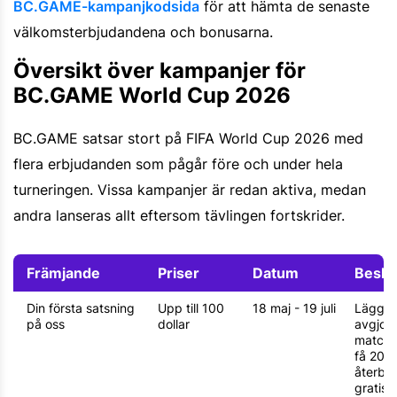
BC.GAME-kampanjkodsida
för att hämta de senaste
välkomsterbjudandena och bonusarna.
Översikt över kampanjer för
BC.GAME World Cup 2026
BC.GAME satsar stort på FIFA World Cup 2026 med
flera erbjudanden som pågår före och under hela
turneringen. Vissa kampanjer är redan aktiva, medan
andra lanseras allt eftersom tävlingen fortskrider.
Främjande
Priser
Datum
Beskr
Din första satsning
Upp till 100
18 maj - 19 juli
Lägg di
på oss
dollar
avgjor
matchv
få 20 %
återbet
gratiss