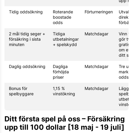
upp mil
Tidig oddsökning
Roterande
Förturneringen
Utvald
boostade
direkt
odds
förbätt
2 mål tidig seger +
Tidiga
Matchdagar
Vinn ti
försäkring i sista
utbetalningar
gör två
minuten
+ spelskydd
gratis 
om ett 
ditt spe
Daglig oddsökning
Dagliga
Matchdagar
Tre ut
förhöjda
markna
priser
odds v
Bonus för
1,15 %
Matchdagar
Lägg e
spelbyggare
vinstökning
spelby
utbeta
vinster
Ditt första spel på oss – Försäkring
upp till 100 dollar [18 maj - 19 juli]