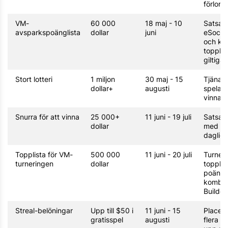
förlorar
VM-
60 000
18 maj - 10
Satsa 
avsparkspoänglista
dollar
juni
eSoccer
och klä
topplis
giltiga 
Stort lotteri
1 miljon
30 maj - 15
Tjäna l
dollar+
augusti
spela f
vinna s
Snurra för att vinna
25 000+
11 juni - 19 juli
Satsa 
dollar
med VM
dagliga
Topplista för VM-
500 000
11 juni - 20 juli
Turner
turneringen
dollar
toppli
poängmu
kombin
Builder
Streal-belöningar
Upp till $50 i
11 juni - 15
Placer
gratisspel
augusti
flera d