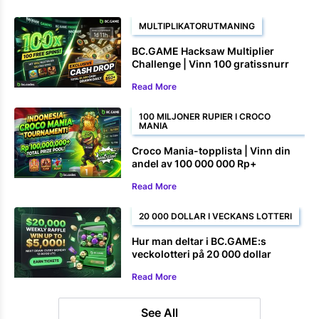
MULTIPLIKATORUTMANING
BC.GAME Hacksaw Multiplier
Challenge | Vinn 100 gratissnurr
och kontantpriser
Read More
100 MILJONER RUPIER I CROCO
MANIA
Croco Mania-topplista | Vinn din
andel av 100 000 000 Rp+
Read More
20 000 DOLLAR I VECKANS LOTTERI
Hur man deltar i BC.GAME:s
veckolotteri på 20 000 dollar
Read More
See All