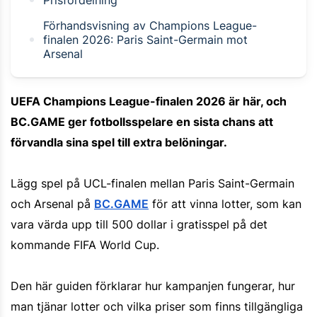
Förhandsvisning av Champions League-
finalen 2026: Paris Saint-Germain mot
Arsenal
UEFA Champions League-finalen 2026 är här, och
BC.GAME ger fotbollsspelare en sista chans att
förvandla sina spel till extra belöningar.
Lägg spel på UCL-finalen mellan Paris Saint-Germain
och Arsenal på
BC.GAME
för att vinna lotter, som kan
vara värda upp till 500 dollar i gratisspel på det
kommande FIFA World Cup.
Den här guiden förklarar hur kampanjen fungerar, hur
man tjänar lotter och vilka priser som finns tillgängliga