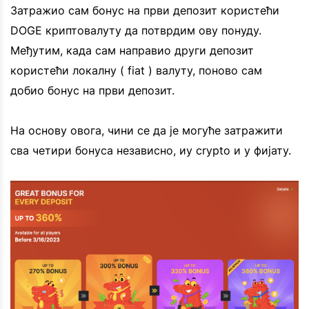
Затражио сам бонус на први депозит користећи
DOGE криптовалуту да потврдим ову понуду.
Међутим, када сам направио други депозит
користећи локалну ( fiat ) валуту, поново сам
добио бонус на први депозит.
На основу овога, чини се да је могуће затражити
сва четири бонуса независно, иу crypto и у фијату.