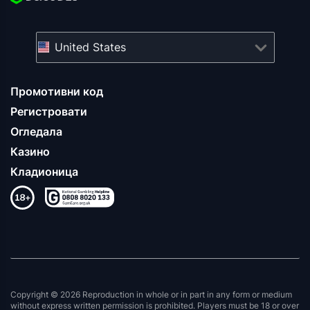
United States
Промотивни код
Регистровати
Огледала
Казино
Кладионица
Copyright © 2026 Reproduction in whole or in part in any form or medium
without express written permission is prohibited. Players must be 18 or over