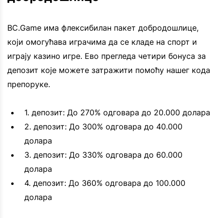
BC.Game има флексибилан пакет добродошлице,
који омогућава играчима да се кладе на спорт и
играју казино игре. Ево прегледа четири бонуса за
депозит које можете затражити помоћу нашег кода
препоруке.
1. депозит: До 270% одговара до 20.000 долара
2. депозит: До 300% одговара до 40.000
долара
3. депозит: До 330% одговара до 60.000
долара
4. депозит: До 360% одговара до 100.000
долара