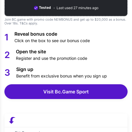
Tested
Last used 27 minutes ago
Join BC.game with promo code NEWBONUS and get up to $20,000 as a bonus.
Over 18s.
T&Cs
apply.
Reveal bonus code
1
Click on the box to see our bonus code
Open the site
2
Register and use the promotion code
Sign up
3
Benefit from exclusive bonus when you sign up
Visit Bc.Game Sport