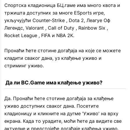
Спортска кладионица БЦ.гаме има много квота и
тржишта доступних за многе ESports игре,
укључујући Counter-Strike , Dota 2, Леагуе Оф
Легендс, Valorant , Call of Duty , Rainbow Six ,
Rocket League , FIFA и NBA 2К.
Пронаћи ћете стотине догађаја на које се можете
кладити сваког дана, уз клађење уживо и
стриминг уживо.
 Да ли BC.Game има клађење уживо?
Да. Пронаћи ћете стотине догађаја за клађење
уживо доступних сваког дана. Посетите
кладионицу и кликните на дугме 'Уживо' на врху
екрана. Када то урадите, моћи ћете да видите све
актуелне и предстојеће догађаје клађења уживо.