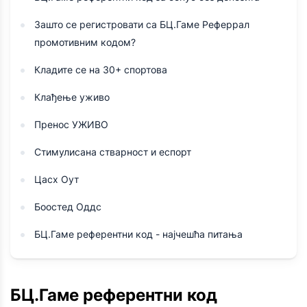
Зашто се регистровати са БЦ.Гаме Реферрал
промотивним кодом?
Кладите се на 30+ спортова
Клађење уживо
Пренос УЖИВО
Стимулисана стварност и еспорт
Цасх Оут
Боостед Оддс
БЦ.Гаме референтни код - најчешћа питања
БЦ.Гаме референтни код