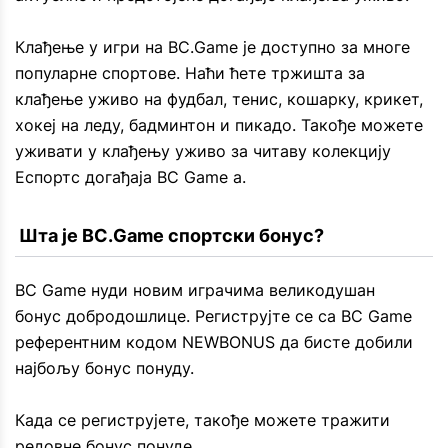
Клађење у игри на BC.Game је доступно за многе
популарне спортове. Наћи ћете тржишта за
клађење уживо на фудбал, тенис, кошарку, крикет,
хокеј на леду, бадминтон и пикадо. Такође можете
уживати у клађењу уживо за читаву колекцију
Еспортс догађаја BC Game а.
 Шта је BC.Game спортски бонус?
BC Game нуди новим играчима великодушан
бонус добродошлице. Региструјте се са BC Game
референтним кодом NEWBONUS да бисте добили
најбољу бонус понуду.
Када се региструјете, такође можете тражити
редовне бонус понуде.