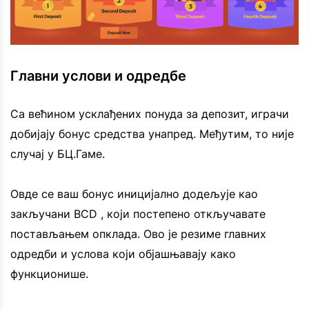
Главни услови и одредбе
Са већином усклађених понуда за депозит, играчи
добијају бонус средства унапред. Међутим, то није
случај у БЦ.Гаме.
Овде се ваш бонус иницијално додељује као
закључани BCD , који постепено откључавате
постављањем опклада. Ово је резиме главних
одредби и услова који објашњавају како
функционише.