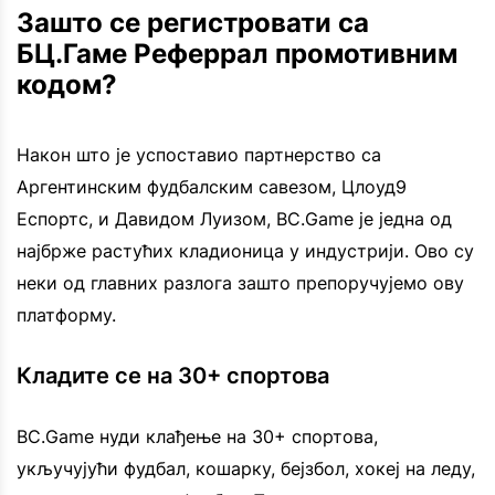
Зашто се регистровати са
БЦ.Гаме Реферрал промотивним
кодом?
Након што је успоставио партнерство са
Аргентинским фудбалским савезом, Цлоуд9
Еспортс, и Давидом Луизом, BC.Game је једна од
најбрже растућих кладионица у индустрији. Ово су
неки од главних разлога зашто препоручујемо ову
платформу.
Кладите се на 30+ спортова
BC.Game нуди клађење на 30+ спортова,
укључујући фудбал, кошарку, бејзбол, хокеј на леду,