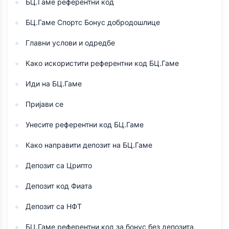
БЦ.Гаме референтни код
БЦ.Гаме Спортс Бонус добродошлице
Главни услови и одредбе
Како искористити референтни код БЦ.Гаме
Иди на БЦ.Гаме
Пријави се
Унесите референтни код БЦ.Гаме
Како направити депозит на БЦ.Гаме
Депозит са Црипто
Депозит код Фиата
Депозит са НФТ
БЦ.Гаме референтни код за бонус без депозита