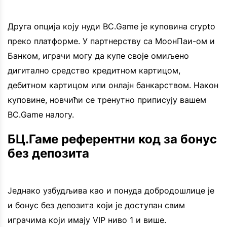
Друга опција коју нуди BC.Game је куповина crypto
преко платформе. У партнерству са МоонПаи-ом и
Банком, играчи могу да купе своје омиљено
дигитално средство кредитном картицом,
дебитном картицом или онлајн банкарством. Након
куповине, новчићи се тренутно приписују вашем
BC.Game налогу.
БЦ.Гаме референтни код за бонус
без депозита
Једнако узбудљива као и понуда добродошлице је
и бонус без депозита који је доступан свим
играчима који имају VIP ниво 1 и више.