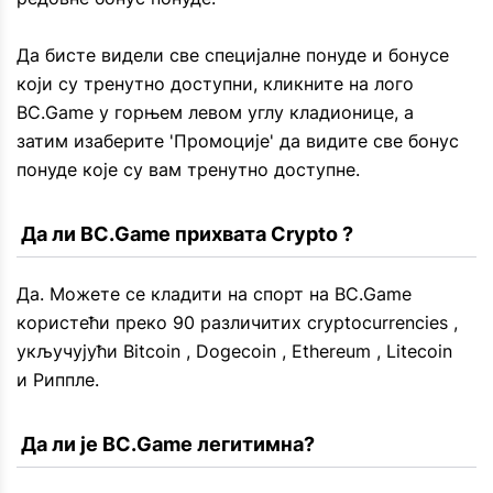
Да бисте видели све специјалне понуде и бонусе
који су тренутно доступни, кликните на лого
BC.Game у горњем левом углу кладионице, а
затим изаберите 'Промоције' да видите све бонус
понуде које су вам тренутно доступне.
 Да ли BC.Game прихвата Crypto ?
Да. Можете се кладити на спорт на BC.Game
користећи преко 90 различитих cryptocurrencies ,
укључујући Bitcoin , Dogecoin , Ethereum , Litecoin
и Риппле.
 Да ли је BC.Game легитимна?