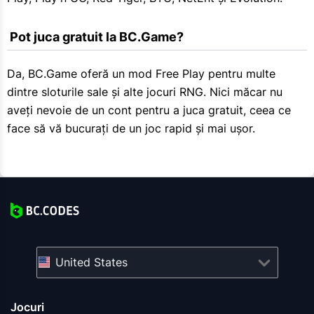
 Pot juca gratuit la BC.Game?
Da, BC.Game oferă un mod Free Play pentru multe
dintre sloturile sale și alte jocuri RNG. Nici măcar nu
aveți nevoie de un cont pentru a juca gratuit, ceea ce
face să vă bucurați de un joc rapid și mai ușor.
United States
Jocuri