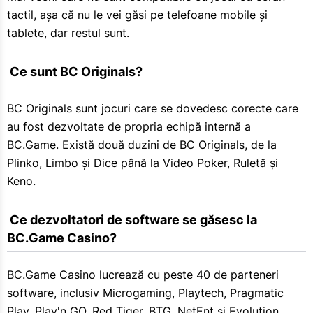
tactil, așa că nu le vei găsi pe telefoane mobile și
tablete, dar restul sunt.
 Ce sunt BC Originals?
BC Originals sunt jocuri care se dovedesc corecte care
au fost dezvoltate de propria echipă internă a
BC.Game. Există două duzini de BC Originals, de la
Plinko, Limbo și Dice până la Video Poker, Ruletă și
Keno.
 Ce dezvoltatori de software se găsesc la 
BC.Game Casino?
BC.Game Casino lucrează cu peste 40 de parteneri
software, inclusiv Microgaming, Playtech, Pragmatic
Play, Play'n GO, Red Tiger, BTG, NetEnt și Evolution.