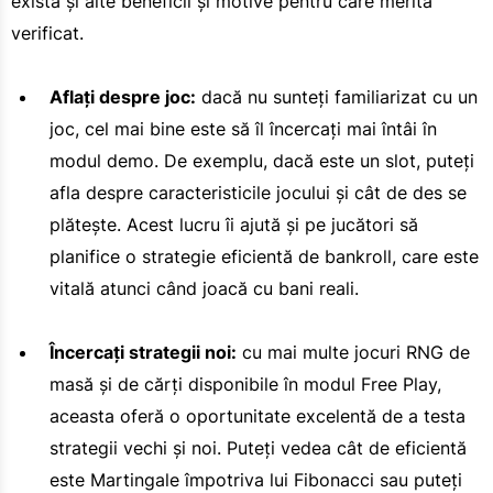
există și alte beneficii și motive pentru care merită
verificat.
Aflați despre joc:
dacă nu sunteți familiarizat cu un
joc, cel mai bine este să îl încercați mai întâi în
modul demo. De exemplu, dacă este un slot, puteți
afla despre caracteristicile jocului și cât de des se
plătește. Acest lucru îi ajută și pe jucători să
planifice o strategie eficientă de bankroll, care este
vitală atunci când joacă cu bani reali.
Încercați strategii noi:
cu mai multe jocuri RNG de
masă și de cărți disponibile în modul Free Play,
aceasta oferă o oportunitate excelentă de a testa
strategii vechi și noi. Puteți vedea cât de eficientă
este Martingale împotriva lui Fibonacci sau puteți