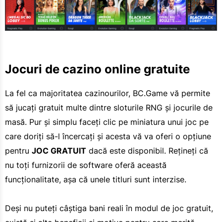
Jocuri de cazino online gratuite
La fel ca majoritatea cazinourilor, BC.Game vă permite
să jucați gratuit multe dintre sloturile RNG și jocurile de
masă. Pur și simplu faceți clic pe miniatura unui joc pe
care doriți să-l încercați și acesta vă va oferi o opțiune
pentru
JOC GRATUIT
dacă este disponibil. Rețineți că
nu toți furnizorii de software oferă această
funcționalitate, așa că unele titluri sunt interzise.
Deși nu puteți câștiga bani reali în modul de joc gratuit,