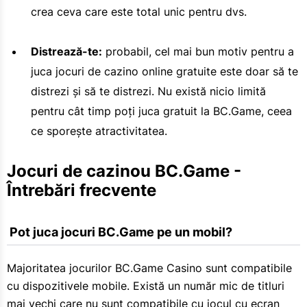
crea ceva care este total unic pentru dvs.
Distrează-te:
probabil, cel mai bun motiv pentru a
juca jocuri de cazino online gratuite este doar să te
distrezi și să te distrezi. Nu există nicio limită
pentru cât timp poți juca gratuit la BC.Game, ceea
ce sporește atractivitatea.
Jocuri de cazinou BC.Game - 
Întrebări frecvente
 Pot juca jocuri BC.Game pe un mobil?
Majoritatea jocurilor BC.Game Casino sunt compatibile
cu dispozitivele mobile. Există un număr mic de titluri
mai vechi care nu sunt compatibile cu jocul cu ecran