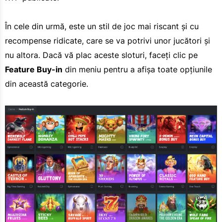
În cele din urmă, este un stil de joc mai riscant și cu
recompense ridicate, care se va potrivi unor jucători și
nu altora. Dacă vă plac aceste sloturi, faceți clic pe
Feature Buy-in
din meniu pentru a afișa toate opțiunile
din această categorie.