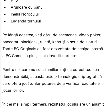
Hilo
Aruncare cu banul
Inelul Norocului
Legenda turnului
Pe lângă acestea, veți găsi, de asemenea, video poker,
baccarat, blackjack, ruletă, keno și o serie de sloturi.
Toate BC Originals au fost dezvoltate de echipa internă
a BC.Game. În plus, sunt dovedit corecte.
Pentru cei care nu sunt familiarizați cu corectitudinea
demonstrabilă, aceasta este o tehnologie criptografică
care oferă jucătorilor puterea de a verifica rezultatele
jocurilor lor.
În cei mai simpli termeni, rezultatul jocului are un anumit