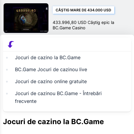
CÂȘTIG MARE DE 434.000 USD
433.996,80 USD Câștig epic la
BC.Game Casino
Jocuri de cazino la BC.Game
BC.Game Jocuri de cazinou live
Jocuri de cazino online gratuite
Jocuri de cazinou BC.Game - Întrebări
frecvente
Jocuri de cazino la BC.Game