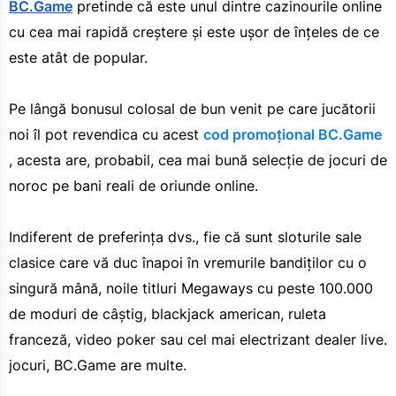
BC.Game
pretinde că este unul dintre cazinourile online
cu cea mai rapidă creștere și este ușor de înțeles de ce
este atât de popular.
Pe lângă bonusul colosal de bun venit pe care jucătorii
noi îl pot revendica cu acest
cod promoțional BC.Game
, acesta are, probabil, cea mai bună selecție de jocuri de
noroc pe bani reali de oriunde online.
Indiferent de preferința dvs., fie că sunt sloturile sale
clasice care vă duc înapoi în vremurile bandiților cu o
singură mână, noile titluri Megaways cu peste 100.000
de moduri de câștig, blackjack american, ruleta
franceză, video poker sau cel mai electrizant dealer live.
jocuri, BC.Game are multe.