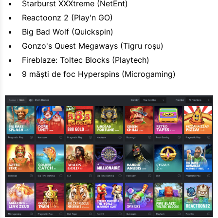
Starburst XXXtreme (NetEnt)
Reactoonz 2 (Play'n GO)
Big Bad Wolf (Quickspin)
Gonzo's Quest Megaways (Tigru roșu)
Fireblaze: Toltec Blocks (Playtech)
9 măști de foc Hyperspins (Microgaming)