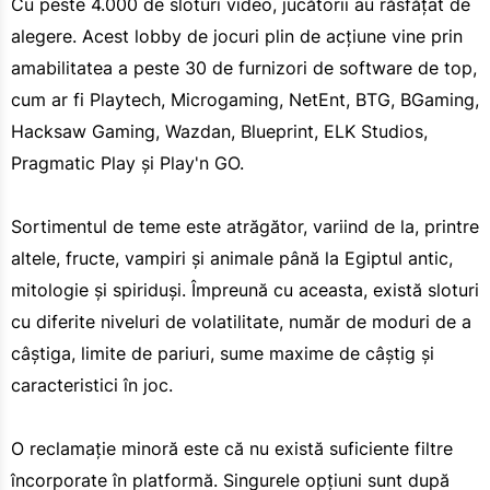
Cu peste 4.000 de sloturi video, jucătorii au răsfățat de
alegere. Acest lobby de jocuri plin de acțiune vine prin
amabilitatea a peste 30 de furnizori de software de top,
cum ar fi Playtech, Microgaming, NetEnt, BTG, BGaming,
Hacksaw Gaming, Wazdan, Blueprint, ELK Studios,
Pragmatic Play și Play'n GO.
Sortimentul de teme este atrăgător, variind de la, printre
altele, fructe, vampiri și animale până la Egiptul antic,
mitologie și spiriduși. Împreună cu aceasta, există sloturi
cu diferite niveluri de volatilitate, număr de moduri de a
câștiga, limite de pariuri, sume maxime de câștig și
caracteristici în joc.
O reclamație minoră este că nu există suficiente filtre
încorporate în platformă. Singurele opțiuni sunt după