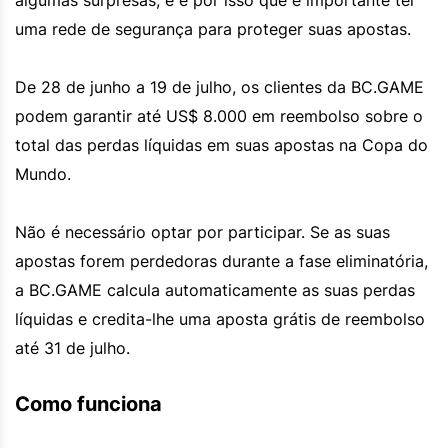
uma rede de segurança para proteger suas apostas.
De 28 de junho a 19 de julho, os clientes da BC.GAME
podem garantir até US$ 8.000 em reembolso sobre o
total das perdas líquidas em suas apostas na Copa do
Mundo.
Não é necessário optar por participar. Se as suas
apostas forem perdedoras durante a fase eliminatória,
a BC.GAME calcula automaticamente as suas perdas
líquidas e credita-lhe uma aposta grátis de reembolso
até 31 de julho.
Como funciona