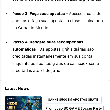
Passo 3: Faça suas apostas
- Acesse a casa de
apostas e faça suas apostas na fase eliminatória
da Copa do Mundo.
Passo 4: Resgate suas recompensas
automáticas
- As apostas grátis diárias são
creditadas instantaneamente em sua conta,
enquanto as apostas grátis de cashback serão
creditadas até 31 de julho.
Latest News
GANHE $500 EM APOSTAS GRÁTIS
Promoção BC.GAME Soccer Party |