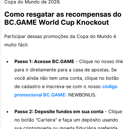
Copa do Mundo de 2026.
Como resgatar as recompensas do
BC.GAME World Cup Knockout
Participar dessas promoções da Copa do Mundo é
muito fácil.
Passo 1: Acesse BC.GAME
- Clique no nosso link
para ir diretamente para a casa de apostas. Se
você ainda não tem uma conta, clique no botão
de cadastro e inscreva-se com o nosso
código
promocional BC.GAME:
NEWBONUS.
Passo 2: Deposite fundos em sua conta
- Clique
no botão "Carteira" e faça um depósito usando
sua criptomoeda ou moeda fiduciária preferida.