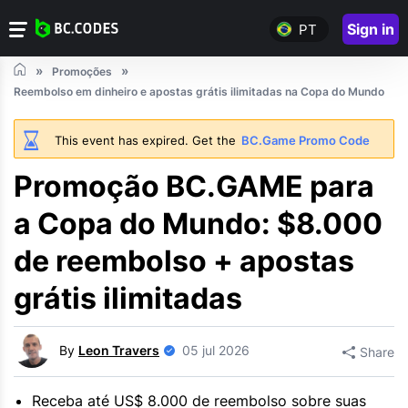
Sign in
PT
Promoções
Reembolso em dinheiro e apostas grátis ilimitadas na Copa do Mundo
This event has expired. Get the
BC.Game Promo Code
Promoção BC.GAME para
a Copa do Mundo: $8.000
de reembolso + apostas
grátis ilimitadas
By
Leon Travers
05 jul 2026
Share
Receba até US$ 8.000 de reembolso sobre suas