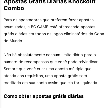
Apostas Grátis Diárias Knockout
Combo
Para os apostadores que preferem fazer apostas
acumuladas, a BC.GAME está oferecendo apostas
grátis diárias em todos os jogos eliminatórios da Copa
do Mundo.
Não há absolutamente nenhum limite diário para o
número de recompensas que você pode reivindicar.
Sempre que você criar uma aposta múltipla que
atenda aos requisitos, uma aposta grátis será
creditada em sua conta assim que ela for liquidada.
Como obter apostas grátis diárias