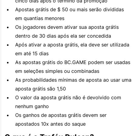
cinco dias após o término da promoção
Apostas grátis de $ 50 ou mais serão divididas
em quantias menores
Os jogadores devem ativar sua aposta grátis
dentro de 30 dias após ela ser concedida
Após ativar a aposta grátis, ela deve ser utilizada
em até 15 dias
As apostas grátis do BC.GAME podem ser usadas
em seleções simples ou combinadas
As probabilidades mínimas de aposta ao usar uma
aposta grátis são 1,50
O valor da aposta grátis não é devolvido com
nenhum ganho
Os ganhos de apostas grátis devem ser
apostados 10x antes do saque