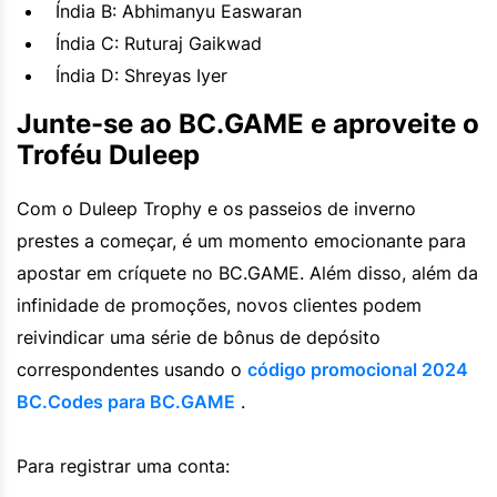
Índia B: Abhimanyu Easwaran
Índia C: Ruturaj Gaikwad
Índia D: Shreyas Iyer
Junte-se ao BC.GAME e aproveite o
Troféu Duleep
Com o Duleep Trophy e os passeios de inverno
prestes a começar, é um momento emocionante para
apostar em críquete no BC.GAME. Além disso, além da
infinidade de promoções, novos clientes podem
reivindicar uma série de bônus de depósito
correspondentes usando o
código promocional 2024
BC.Codes para BC.GAME
.
Para registrar uma conta: