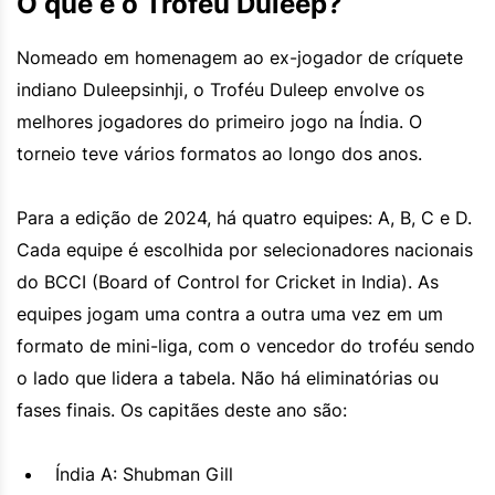
O que é o Troféu Duleep?
Nomeado em homenagem ao ex-jogador de críquete
indiano Duleepsinhji, o Troféu Duleep envolve os
melhores jogadores do primeiro jogo na Índia. O
torneio teve vários formatos ao longo dos anos.
Para a edição de 2024, há quatro equipes: A, B, C e D.
Cada equipe é escolhida por selecionadores nacionais
do BCCI (Board of Control for Cricket in India). As
equipes jogam uma contra a outra uma vez em um
formato de mini-liga, com o vencedor do troféu sendo
o lado que lidera a tabela. Não há eliminatórias ou
fases finais. Os capitães deste ano são:
Índia A: Shubman Gill