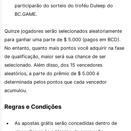
participarão do sorteio do troféu Duleep do
BC.GAME.
Quinze jogadores serão selecionados aleatoriamente
para ganhar uma parte de $ 5.000 (pagos em BCD).
No entanto, quanto mais pontos você adquirir na fase
de qualificação, maior será sua chance de ser
selecionado. Além disso, dos 15 vencedores
aleatórios, a parte do prêmio de $ 5.000 é
determinada pelos pontos que cada vencedor
acumulou.
Regras e Condições
As apostas grátis serão concedidas dentro de