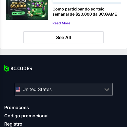
Como participar do sorteio
semanal de $20.000 da BC.GAME
Read More
See All
United States
Promoções
Código promocional
Registro