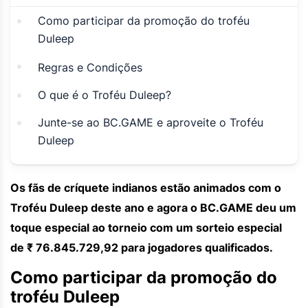
Como participar da promoção do troféu
Duleep
Regras e Condições
O que é o Troféu Duleep?
Junte-se ao BC.GAME e aproveite o Troféu
Duleep
Os fãs de críquete indianos estão animados com o
Troféu Duleep deste ano e agora o BC.GAME deu um
toque especial ao torneio com um sorteio especial
de ₹ 76.845.729,92 para jogadores qualificados.
Como participar da promoção do
troféu Duleep