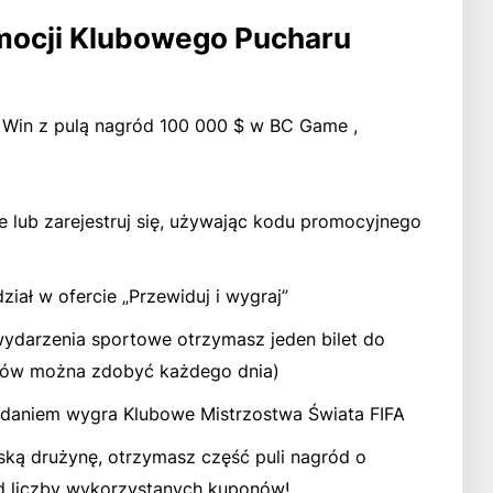
omocji Klubowego Pucharu
& Win z pulą nagród 100 000 $ w BC Game ,
e lub zarejestruj się, używając kodu promocyjnego
ział w ofercie „Przewiduj i wygraj”
ydarzenia sportowe otrzymasz jeden bilet do
etów można zdobyć każdego dnia)
zdaniem wygra Klubowe Mistrzostwa Świata FIFA
ską drużynę, otrzymasz część puli nagród o
od liczby wykorzystanych kuponów!