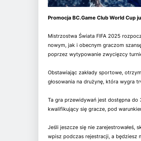
Promocja BC.Game Club World Cup już
Mistrzostwa Świata FIFA 2025 rozpocz
nowym, jak i obecnym graczom szansę 
poprzez wytypowanie zwycięzcy turnie
Obstawiając zakłady sportowe, otrzy
głosowania na drużynę, która wygra t
Ta gra przewidywań jest dostępna do 3
kwalifikujący się gracze, pod warunki
Jeśli jeszcze się nie zarejestrowałeś, 
wpisz podczas rejestracji, a będziesz