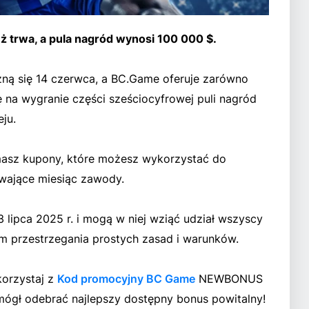
 trwa, a pula nagród wynosi 100 000 $.
ną się 14 czerwca, a BC.Game oferuje zarówno
na wygranie części sześciocyfrowej puli nagród
ju.
masz kupony, które możesz wykorzystać do
rwające miesiąc zawody.
 lipca 2025 r. i mogą w niej wziąć udział wszyscy
em przestrzegania prostych zasad i warunków.
skorzystaj z
Kod promocyjny BC Game
NEWBONUS
 mógł odebrać najlepszy dostępny bonus powitalny!