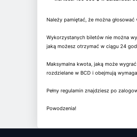
Należy pamiętać, że można głosować w
Wykorzystanych biletów nie można wyc
jaką możesz otrzymać w ciągu 24 godz
Maksymalna kwota, jaką może wygrać
rozdzielane w BCD i obejmują wymaga
Pełny regulamin znajdziesz po zalogow
Powodzenia!