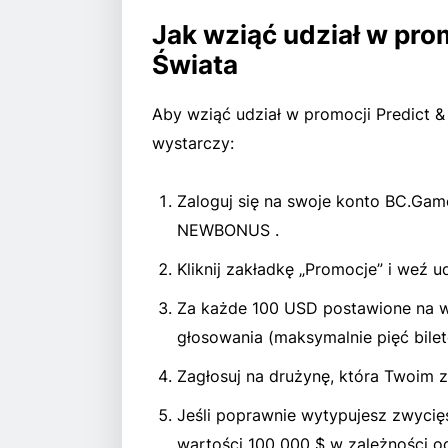
Jak wziąć udział w pr
Świata
Aby wziąć udział w promocji Predict 
wystarczy:
Zaloguj się na swoje konto BC.Gam
NEWBONUS .
Kliknij zakładkę „Promocje” i weź ud
Za każde 100 USD postawione na w
głosowania (maksymalnie pięć bil
Zagłosuj na drużynę, która Twoim 
Jeśli poprawnie wytypujesz zwycię
wartości 100 000 $ w zależności 