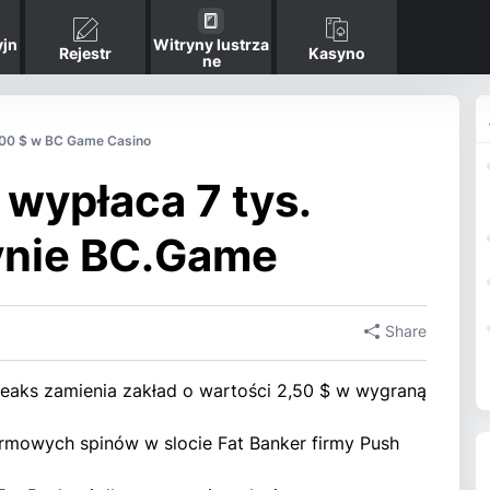
jn
Witryny lustrza
Rejestr
Kasyno
ne
000 $ w BC Game Casino
 wypłaca 7 tys.
ynie BC.Game
Share
aks zamienia zakład o wartości 2,50 $ w wygraną
rmowych spinów w slocie Fat Banker firmy Push