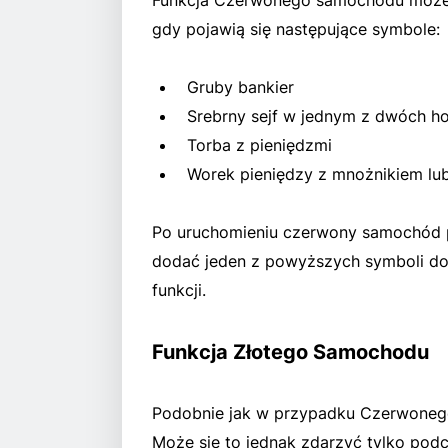
gdy pojawią się następujące symbole:
Gruby bankier
Srebrny sejf w jednym z dwóch h
Torba z pieniędzmi
Worek pieniędzy z mnożnikiem lu
Po uruchomieniu czerwony samochód p
dodać jeden z powyższych symboli do
funkcji.
Funkcja Złotego Samochodu
Podobnie jak w przypadku Czerwonego
Może się to jednak zdarzyć tylko podc