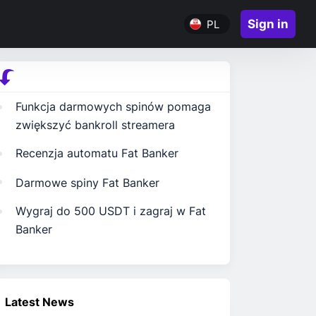
Sign in
PL
Funkcja darmowych spinów pomaga
zwiększyć bankroll streamera
Recenzja automatu Fat Banker
Darmowe spiny Fat Banker
Wygraj do 500 USDT i zagraj w Fat
Banker
Latest News