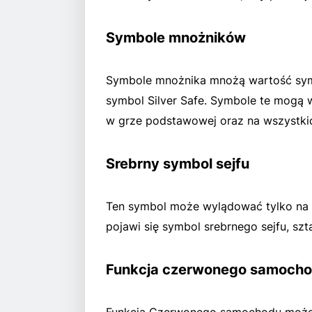
Symbole mnożników
Symbole mnożnika mnożą wartość symbo
symbol Silver Safe. Symbole te mogą
w grze podstawowej oraz na wszystkic
Srebrny symbol sejfu
Ten symbol może wylądować tylko na 
pojawi się symbol srebrnego sejfu, szt
Funkcja czerwonego samoch
Funkcja Czerwonego samochodu może 