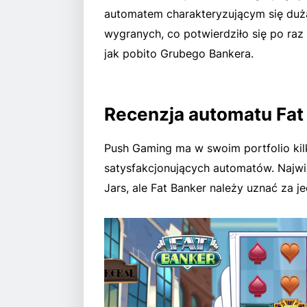
automatem charakteryzującym się du
wygranych, co potwierdziło się po raz 
jak pobito Grubego Bankera.
Recenzja automatu Fat
Push Gaming ma w swoim portfolio kil
satysfakcjonujących automatów. Najwi
Jars, ale Fat Banker należy uznać za j