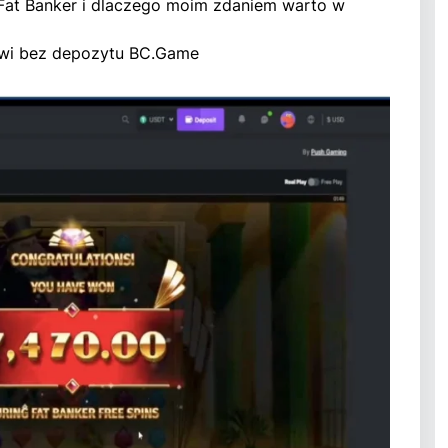
 Fat Banker i dlaczego moim zdaniem warto w
owi bez depozytu BC.Game