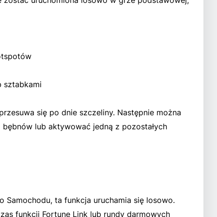
otspotów
b sztabkami
rzesuwa się po dnie szczeliny. Następnie można
 bębnów lub aktywować jedną z pozostałych
 Samochodu, ta funkcja uruchamia się losowo.
zas funkcji Fortune Link lub rundy darmowych