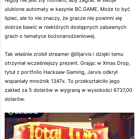
ulubione automaty w kasynie BC.GAME. Może to być
lipiec, ale to nie znaczy, że gracze nie powinni się
dobrze bawić w niektórych dostępnych zabawnych
grach o tematyce bożonarodzeniowej.
Tak właśnie zrobił streamer @liljarvis i dzięki temu
otrzymał wcześniejszy prezent. Grając w Xmas Drop,
tytuł z portfolio Hacksaw Gaming, Jarvis odkrył
wspaniały mnożnik 1347x. To przekształciło jego
zakład za 5 dolarów w wygraną w wysokości 6737,00
dolarów.