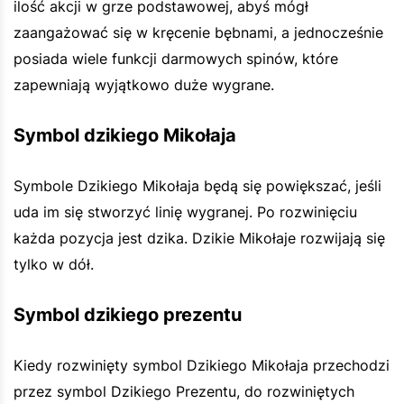
ilość akcji w grze podstawowej, abyś mógł
zaangażować się w kręcenie bębnami, a jednocześnie
posiada wiele funkcji darmowych spinów, które
zapewniają wyjątkowo duże wygrane.
Symbol dzikiego Mikołaja
Symbole Dzikiego Mikołaja będą się powiększać, jeśli
uda im się stworzyć linię wygranej. Po rozwinięciu
każda pozycja jest dzika. Dzikie Mikołaje rozwijają się
tylko w dół.
Symbol dzikiego prezentu
Kiedy rozwinięty symbol Dzikiego Mikołaja przechodzi
przez symbol Dzikiego Prezentu, do rozwiniętych