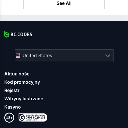
See All
United States
Aktualności
Kod promocyjny
Rejestr
Witryny lustrzane
Kasyno