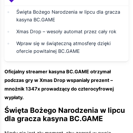
Święta Bożego Narodzenia w lipcu dla gracza
kasyna BC.GAME
Xmas Drop – wesoły automat przez cały rok
Wpraw się w świąteczną atmosferę dzięki
ofercie powitalnej BC.GAME
Oficjalny streamer kasyna BC.GAME otrzymał
podczas gry w Xmas Drop wspaniały prezent –
mnożnik 1347x prowadzący do czterocyfrowej
wypłaty.
Święta Bożego Narodzenia w lipcu
dla gracza kasyna BC.GAME
Nigdy nie jest zły moment, aby zagrać w swoje