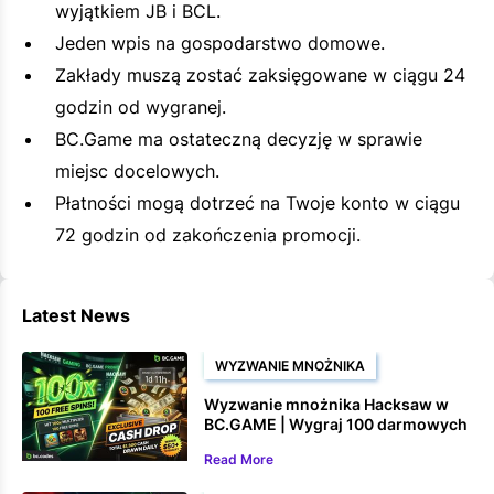
wyjątkiem JB i BCL.
Jeden wpis na gospodarstwo domowe.
Zakłady muszą zostać zaksięgowane w ciągu 24
godzin od wygranej.
BC.Game ma ostateczną decyzję w sprawie
miejsc docelowych.
Płatności mogą dotrzeć na Twoje konto w ciągu
72 godzin od zakończenia promocji.
Latest News
WYZWANIE MNOŻNIKA
Wyzwanie mnożnika Hacksaw w
BC.GAME | Wygraj 100 darmowych
spinów i nagrody pieniężne
Read More