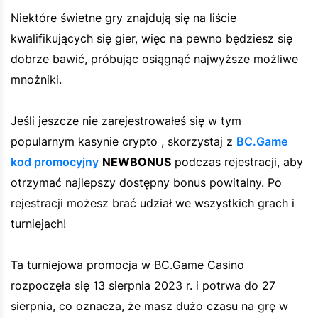
Niektóre świetne gry znajdują się na liście
kwalifikujących się gier, więc na pewno będziesz się
dobrze bawić, próbując osiągnąć najwyższe możliwe
mnożniki.
Jeśli jeszcze nie zarejestrowałeś się w tym
popularnym kasynie crypto , skorzystaj z
BC.Game
kod promocyjny
NEWBONUS
podczas rejestracji, aby
otrzymać najlepszy dostępny bonus powitalny. Po
rejestracji możesz brać udział we wszystkich grach i
turniejach!
Ta turniejowa promocja w BC.Game Casino
rozpoczęła się 13 sierpnia 2023 r. i potrwa do 27
sierpnia, co oznacza, że masz dużo czasu na grę w