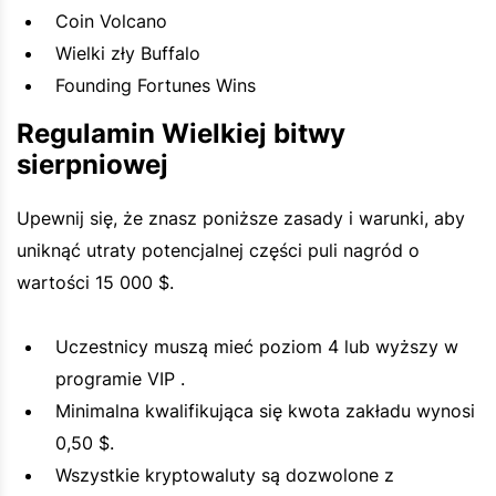
Coin Volcano
Wielki zły Buffalo
Founding Fortunes Wins
Regulamin Wielkiej bitwy
sierpniowej
Upewnij się, że znasz poniższe zasady i warunki, aby
uniknąć utraty potencjalnej części puli nagród o
wartości 15 000 $.
Uczestnicy muszą mieć poziom 4 lub wyższy w
programie VIP .
Minimalna kwalifikująca się kwota zakładu wynosi
0,50 $.
Wszystkie kryptowaluty są dozwolone z