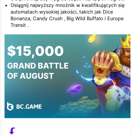
Osiągnij najwyższy mnożnik w kwalifikujących się
automatach wysokiej jakości, takich jak Dice
Bonanza, Candy Crush , Big Wild Buffalo i Europe
Transit .