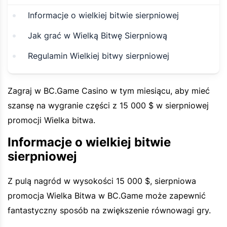
Informacje o wielkiej bitwie sierpniowej
Jak grać w Wielką Bitwę Sierpniową
Regulamin Wielkiej bitwy sierpniowej
Zagraj w BC.Game Casino w tym miesiącu, aby mieć
szansę na wygranie części z 15 000 $ w sierpniowej
promocji Wielka bitwa.
Informacje o wielkiej bitwie
sierpniowej
Z pulą nagród w wysokości 15 000 $, sierpniowa
promocja Wielka Bitwa w BC.Game może zapewnić
fantastyczny sposób na zwiększenie równowagi gry.