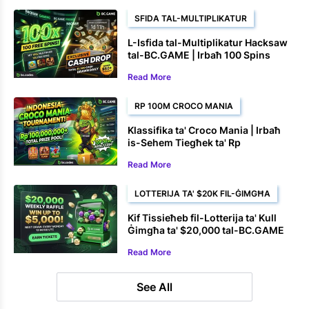
SFIDA TAL-MULTIPLIKATUR
L-Isfida tal-Multiplikatur Hacksaw
tal-BC.GAME | Irbaħ 100 Spins
B'Xejn u Premjijiet fi Flus
Read More
RP 100M CROCO MANIA
Klassifika ta' Croco Mania | Irbaħ
is-Sehem Tiegħek ta' Rp
100,000,000+
Read More
LOTTERIJA TA' $20K FIL-ĠIMGĦA
Kif Tissieħeb fil-Lotterija ta' Kull
Ġimgħa ta' $20,000 tal-BC.GAME
Read More
See All