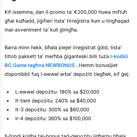
Kif issemma, dan il-promo ta’ €200,000 huwa miftuħ
għal kulħadd, jiġifieri tista’ tirreġistra llum u tingħaqad
mal-avveniment ta’ kull ġimgħa.
Barra minn hekk, bħala plejer irreġistrat ġdid, tista'
titlob pakkett ta' merħba ġiganteski billi tuża
l-kodiċi
BC.Game tagħna NEWBONUS
. Hemm bonusijiet
disponibbli fuq l-ewwel erba' depożiti tiegħek, kif ġej:
L-ewwel depożitu: 180% sa $20,000
It-tieni depożitu: 240% sa $40,000
It-3 depożitu: 300% sa $60,000
Ir-4 depożitu: 360% sa $100,000
Il-fondi kollha tal-bonus tad-depożitu jinħarġu bħala