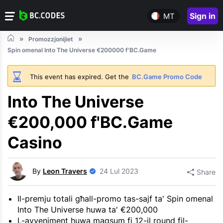
Sign in
MT
Promozzjonijiet
Spin omenal Into The Universe €200000 f'BC.Game
This event has expired. Get the
BC.Game Promo Code
Into The Universe
€200,000 f'BC.Game
Casino
By
Leon Travers
24 Lul 2023
Share
Il-premju totali għall-promo tas-sajf ta' Spin omenal
Into The Universe huwa ta' €200,000
L-avveniment huwa maqsum fi 12-il round fil-