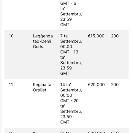
GMT - 6
ta'
Settembru,
23:59
GMT
10
Leġġenda
7 ta'
€15,000
200
tad-Demi
Settembru,
Gods
00:00
GMT - 13
ta'
Settembru,
23:59
GMT
11
Reġina tal-
14 ta'
€20,000
200
Orsijiet
Settembru,
00:00
GMT - 20
ta'
Settembru,
23:59
GMT