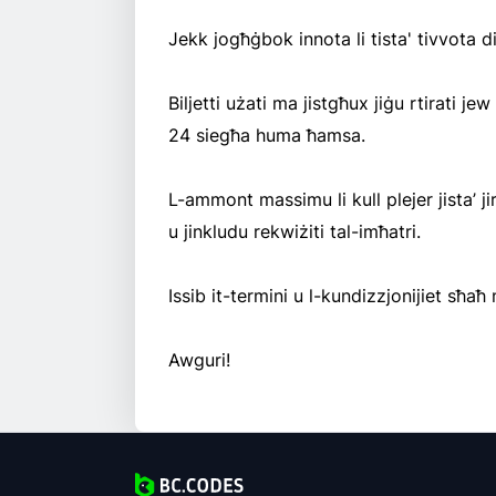
Jekk jogħġbok innota li tista' tivvota di
Biljetti użati ma jistgħux jiġu rtirati jew 
24 siegħa huma ħamsa.
L-ammont massimu li kull plejer jista’ j
u jinkludu rekwiżiti tal-imħatri.
Issib it-termini u l-kundizzjonijiet sħaħ
Awguri!