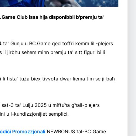
Game Club issa hija disponibbli b'premju ta'
4 ta' Ġunju u BC.Game qed toffri kemm lill-plejers
 li jirbħu sehem minn premju ta' sitt figuri billi
etti li tista' tuża biex tivvota dwar liema tim se jirbaħ
i sat-3 ta' Lulju 2025 u miftuħa għall-plejers
ni u l-kundizzjonijiet sempliċi.
Kodiċi Promozzjonali
NEWBONUS tal-BC Game