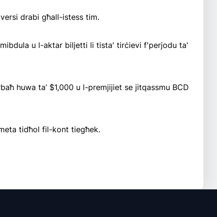
versi drabi għall-istess tim.
mibdula u l-aktar biljetti li tista' tirċievi f'perjodu ta'
irbaħ huwa ta’ $1,000 u l-premjijiet se jitqassmu BCD
 meta tidħol fil-kont tiegħek.