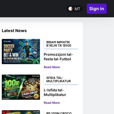
Sign in
MT
Latest News
IRBAĦ IMĦATRI
B'XEJN TA' $500
Promozzjoni tal-
Festa tal-Futbol
BC.GAME | Imħatri
Read More
u Irbaħ Sa $500
f'Imħatri B'Xejn
SFIDA TAL-
MULTIPLIKATUR
L-Isfida tal-
Multiplikatur
Hacksaw tal-
Read More
BC.GAME | Irbaħ
100 Spins B'Xejn u
Premjijiet fi Flus
RP 100M CROCO