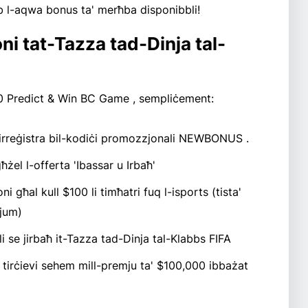
lob l-aqwa bonus ta' merħba disponibbli!
ni tat-Tazza tad-Dinja tal-
00 Predict & Win BC Game , sempliċement:
 irreġistra bil-kodiċi promozzjonali NEWBONUS .
ħżel l-offerta 'Ibassar u Irbaħ'
ni għal kull $100 li timħatri fuq l-isports (tista'
ljum)
 li se jirbaħ it-Tazza tad-Dinja tal-Klabbs FIFA
, tirċievi sehem mill-premju ta' $100,000 ibbażat