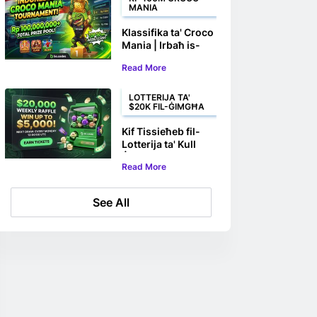
MANIA
Klassifika ta' Croco
Mania | Irbaħ is-
Sehem Tiegħek ta'
Read More
Rp 100,000,000+
LOTTERIJA TA'
$20K FIL-ĠIMGĦA
Kif Tissieħeb fil-
Lotterija ta' Kull
Ġimgħa ta' $20,000
Read More
tal-BC.GAME
See All