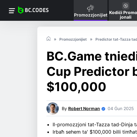
Kodiċi Prom
Promozzjonijiet
jonali
Promozzjonijiet
Predictor tat-Tazza ta
BC.Game tniedi
Cup Predictor b
$100,000
By
Robert Norman
04 Ġun 2025
Il-promozzjoni tat-Tazza tad-Dinja t
Irbaħ sehem ta' $100,000 billi timħat