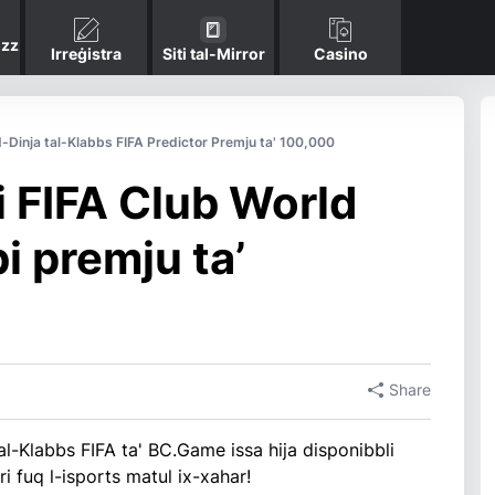
ozz
Irreġistra
Siti tal-Mirror
Casino
d-Dinja tal-Klabbs FIFA Predictor Premju ta' 100,000
 FIFA Club World
i premju ta’
Share
al-Klabbs FIFA ta' BC.Game issa hija disponibbli
ri fuq l-isports matul ix-xahar!