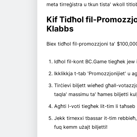
meta tirreġistra u tkun tista' wkoll tit
Kif Tidħol fil-Promozzjo
Klabbs
Biex tidħol fil-promozzjoni ta' $100,0
Idħol fil-kont BC.Game tiegħek jew
Ikklikkja t-tab 'Promozzjonijiet' u ag
Tirċievi biljett wieħed għall-votazzjo
taqla' massimu ta' ħames biljetti ku
Agħti l-voti tiegħek lit-tim li taħseb
Jekk tirnexxi tbassar it-tim rebbieħ
fuq kemm użajt biljetti!