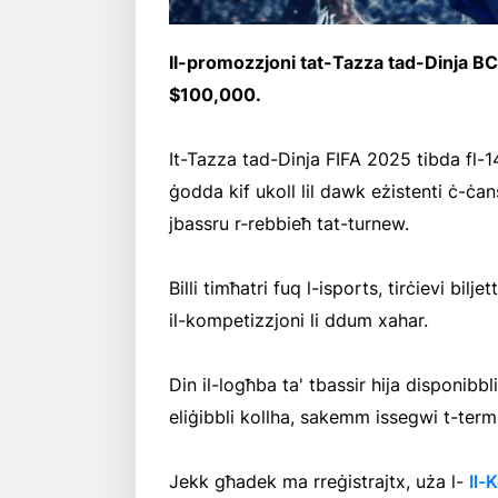
Il-promozzjoni tat-Tazza tad-Dinja BC.
$100,000.
It-Tazza tad-Dinja FIFA 2025 tibda fl-1
ġodda kif ukoll lil dawk eżistenti ċ-ċans
jbassru r-rebbieħ tat-turnew.
Billi timħatri fuq l-isports, tirċievi bilj
il-kompetizzjoni li ddum xahar.
Din il-logħba ta' tbassir hija disponibbl
eliġibbli kollha, sakemm issegwi t-termi
Jekk għadek ma rreġistrajtx, uża l-
Il-