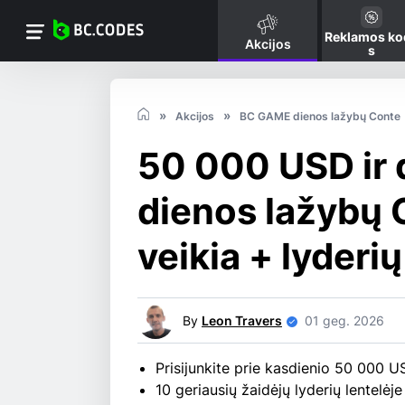
Reklamos ko
Akcijos
s
Akcijos
BC GAME dienos lažybų Conte
50 000 USD ir
dienos lažybų C
veikia + lyderi
By
Leon Travers
01 geg. 2026
Prisijunkite prie kasdienio 50 000 
10 geriausių žaidėjų lyderių lentelėje