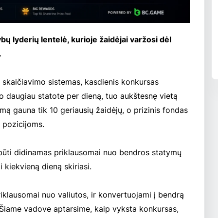
 lyderių lentelė, kurioje žaidėjai varžosi dėl
.
 skaičiavimo sistemas, kasdienis konkursas
o daugiau statote per dieną, tuo aukštesnę vietą
imą gauna tik 10 geriausių žaidėjų, o prizinis fondas
 pozicijoms.
 būti didinamas priklausomai nuo bendros statymų
 kiekvieną dieną skiriasi.
riklausomai nuo valiutos, ir konvertuojami į bendrą
i. Šiame vadove aptarsime, kaip vyksta konkursas,