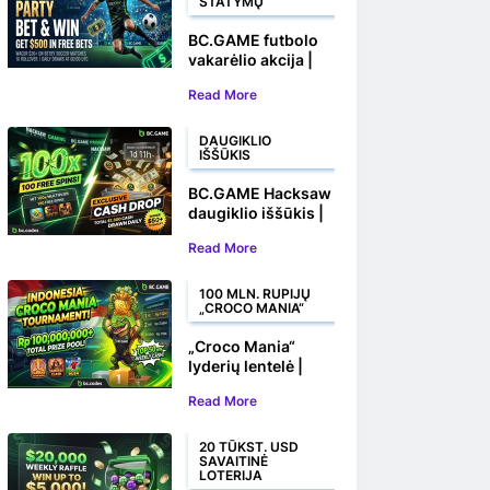
STATYMŲ
BC.GAME futbolo
vakarėlio akcija |
Statykite ir
Read More
laimėkite iki 500
USD nemokamų
statymų
DAUGIKLIO
IŠŠŪKIS
BC.GAME Hacksaw
daugiklio iššūkis |
Laimėkite 100
Read More
nemokamų sukimų
ir piniginių prizų
100 MLN. RUPIJŲ
„CROCO MANIA“
„Croco Mania“
lyderių lentelė |
Laimėkite savo dalį
Read More
iš daugiau nei 100
000 000 Rs
20 TŪKST. USD
SAVAITINĖ
LOTERIJA