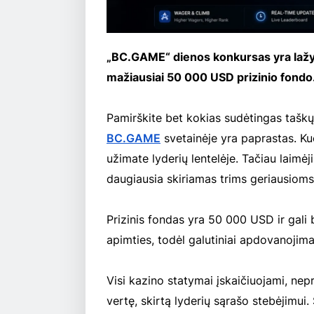
„BC.GAME“ dienos konkursas yra lažybų
mažiausiai 50 000 USD prizinio fondo
Pamirškite bet kokias sudėtingas taškų
BC.GAME
svetainėje yra paprastas. Ku
užimate lyderių lentelėje. Tačiau laimėj
daugiausia skiriamas trims geriausioms
Prizinis fondas yra 50 000 USD ir gali
apimties, todėl galutiniai apdovanojimai
Visi kazino statymai įskaičiuojami, nep
vertę, skirtą lyderių sąrašo stebėjimu