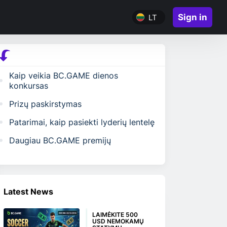
Sign in
LT
Kaip veikia BC.GAME dienos
konkursas
Prizų paskirstymas
Patarimai, kaip pasiekti lyderių lentelę
Daugiau BC.GAME premijų
Latest News
LAIMĖKITE 500
USD NEMOKAMŲ