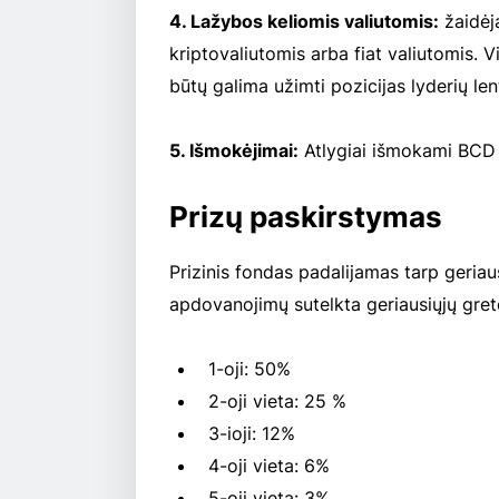
4. Lažybos keliomis valiutomis:
žaidėja
kriptovaliutomis arba fiat valiutomis
būtų galima užimti pozicijas lyderių len
5. Išmokėjimai:
Atlygiai išmokami BCD –
Prizų paskirstymas
Prizinis fondas padalijamas tarp geriaus
apdovanojimų sutelkta geriausiųjų gret
1-oji: 50%
2-oji vieta: 25 %
3-ioji: 12%
4-oji vieta: 6%
5-oji vieta: 3%