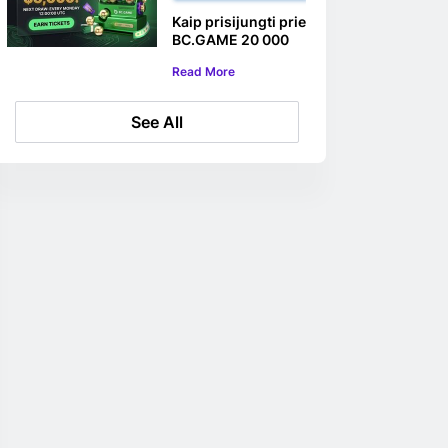
Kaip prisijungti prie
BC.GAME 20 000
USD savaitinės
Read More
loterijos
See All