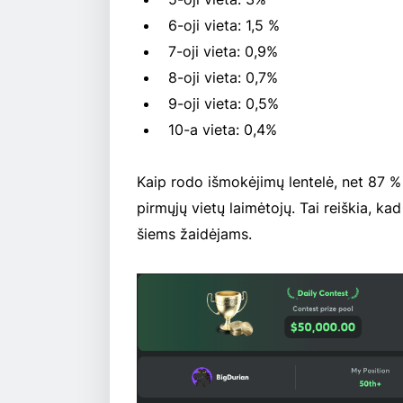
6-oji vieta: 1,5 %
7-oji vieta: 0,9%
8-oji vieta: 0,7%
9-oji vieta: 0,5%
10-a vieta: 0,4%
Kaip rodo išmokėjimų lentelė, net 87 % 
pirmųjų vietų laimėtojų. Tai reiškia, 
šiems žaidėjams.