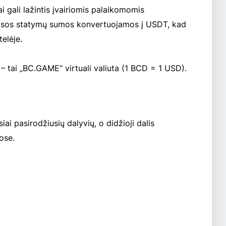
i gali lažintis įvairiomis palaikomomis
. Visos statymų sumos konvertuojamos į USDT, kad
telėje.
 tai „BC.GAME“ virtuali valiuta (1 BCD = 1 USD).
iai pasirodžiusių dalyvių, o didžioji dalis
ose.