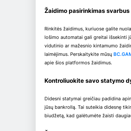
Žaidimo pasirinkimas svarbus
Rinkitės žaidimus, kuriuose galite nuo
lošimo automatai gali greitai išsekinti j
vidutinio ar mažesnio kintamumo žaidim
laimėjimus. Perskaitykite mūsų
BC.GAM
apie šios platformos žaidimus.
Kontroliuokite savo statymo d
Didesni statymai greičiau padidina apim
jūsų bankrollą. Tai suteikia didesnę tik
biudžetą, kad galėtumėte žaisti daugia