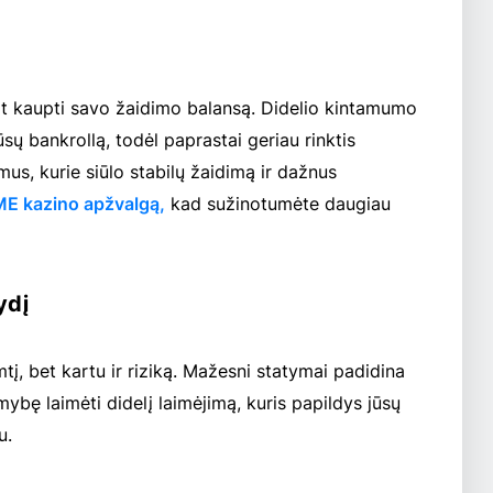
lat kaupti savo žaidimo balansą. Didelio kintamumo
ūsų bankrollą, todėl paprastai geriau rinktis
us, kurie siūlo stabilų žaidimą ir dažnus
E kazino apžvalgą,
kad sužinotumėte daugiau
ydį
tį, bet kartu ir riziką. Mažesni statymai padidina
imybę laimėti didelį laimėjimą, kuris papildys jūsų
u.