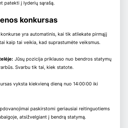
nt patekti į lyderių sąrašą.
ienos konkursas
onkurse yra automatinis, kai tik atliekate pirmąjį
štai kaip tai veikia, kad suprastumėte veiksmus.
telėje:
Jūsų pozicija priklauso nuo bendros statymų
rbūs. Svarbu tik tai, kiek statote.
ursas vyksta kiekvieną dieną nuo 14:00:00 iki
dovanojimai paskirstomi geriausiai reitinguotiems
aigoje, atsižvelgiant į bendrą statymą.