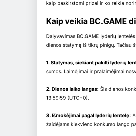
kaip paskirstomi prizai ir ko reikia nori
Kaip veikia BC.GAME d
Dalyvavimas BC.GAME lyderių lentelės k
dienos statymą iš tikrų pinigų. Tačiau 
1. Statymas, siekiant pakilti lyderių len
sumos. Laimėjimai ir pralaimėjimai nesva
2. Dienos laiko langas:
Šis dienos konk
13:59:59 (UTC+0).
3. Išmokėjimai pagal lyderių lentelę:
Ap
žaidėjams kiekvieno konkurso lango pab