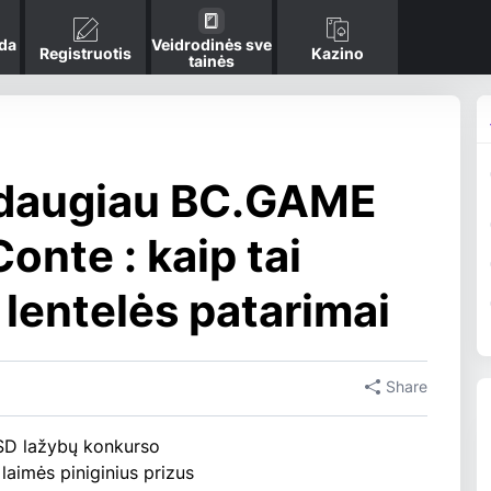
da
Veidrodinės sve
Registruotis
Kazino
tainės
 daugiau BC.GAME
onte : kaip tai
ų lentelės patarimai
Share
USD lažybų konkurso
 laimės piniginius prizus