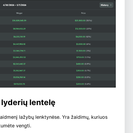
 lyderių lentelę
vaidmenį lažybų lenktynėse. Yra žaidimų, kuriuos
ėtumėte vengti.