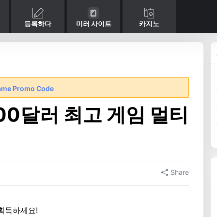
등록하다
미러 사이트
카지노
ame Promo Code
,400달러 최고 게임 멀티
Share
획득하세요!