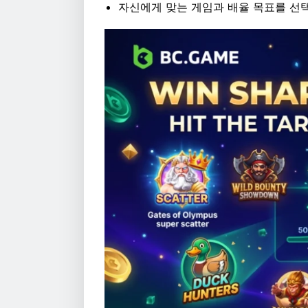
자신에게 맞는 게임과 배율 목표를 선