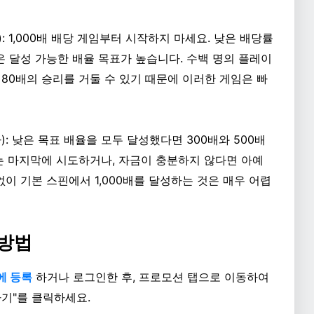
: 1,000배 배당 게임부터 시작하지 마세요. 낮은 배당률
)은 달성 가능한 배율 목표가 높습니다. 수백 명의 플레이
 80배의 승리를 거둘 수 있기 때문에 이러한 게임은 빠
): 낮은 목표 배율을 모두 달성했다면 300배와 500배
표는 마지막에 시도하거나, 자금이 충분하지 않다면 아예
없이 기본 스핀에서 1,000배를 달성하는 것은 매우 어렵
 방법
에 등록
하거나 로그인한 후, 프로모션 탭으로 이동하여
기"를 클릭하세요.