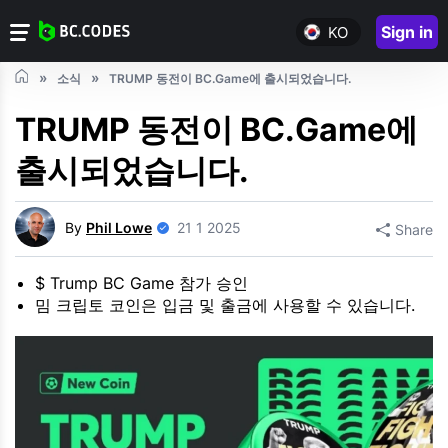
Sign in
KO
소식
TRUMP 동전이 BC.Game에 출시되었습니다.
TRUMP 동전이 BC.Game에
출시되었습니다.
By
Phil Lowe
21 1 2025
Share
$ Trump BC Game 참가 승인
밈 크립토 코인은 입금 및 출금에 사용할 수 있습니다.