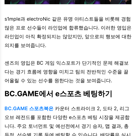
s1mple과 electroNic 같은 유명 아티스트들을 비롯해 경험
많은 프로 선수들이 라인업에 합류했습니다. 이러한 영입은
라인업이 아직 확정되지는 않았지만, 앞으로의 행보에 대한
의지를 보여줍니다.
센즈의 영입은 BC 게임 익스포트가 단기적인 문제 해결보
다는 경기 흐름에 영향을 미치고 팀의 전반적인 수준을 끌
어올릴 수 있는 선수를 원한다는 것을 보여줍니다.
BC.GAME에서 e스포츠 베팅하기
BC.GAME 스포츠북은
카운터 스트라이크 2, 도타 2, 리그
오브 레전드를 포함한 다양한 e스포츠 베팅 시장을 제공합
니다. 주요 토너먼트 및 예선전에서 경기 승자, 맵 결과, 총
득점, 선수별 기록 등에 베팅할 수 있습니다. 배당률은 실시