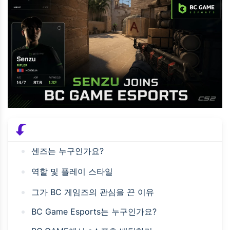
센즈는 누구인가요?
역할 및 플레이 스타일
그가 BC 게임즈의 관심을 끈 이유
BC Game Esports는 누구인가요?