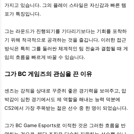
가지고 있습니다. 그의 플레이 스타일은 자신감과 빠른 템
포가 특징입니다.
그는 라운드가 진행되기를 기다리기보다는 기회를 포착하
기 위해 적극적으로 공격하는 것을 즐깁니다. 이러한 접근
방식은 특히 그를 둘러싼 체계적인 팀 전술과 결합될 때 게
임의 흐름을 빠르게 바꿀 수 있습니다.
그가 BC 게임즈의 관심을 끈 이유
센즈는 강적을 상대로 꾸준히 좋은 경기력을 보여주고, 압
박감이 심한 경기에서도 제 역할을 해내는 능력 덕분에
CS2에서 가장 주목받는 젊은 선수 중 한 명이 되었습니다.
그가 BC Game Esports로 이적한 것은 그러한 흐름을 반