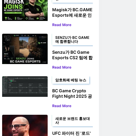
Magisk가 BC.GAME
Esports에 새로운 인
게임 리더로 합류했습
Read More
니다.
SENZU가 BC GAME
에 합류합니다
Senzu가 BC Game
Esports CS2 팀에 합
류했습니다.
Read More
암호화폐 베팅 뉴스
BC Game Crypto
Fight Night 2025 공
식 파트너로 확정
Read More
새로운 브랜드 홍보대
사
UFC 파이터 진 '로드'