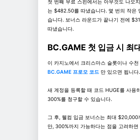
첫 번째 무료 스핀에서는 아무것도 나오지 
는 $482.50를 따냈습니다. 몇 번의 작은
습니다. 보너스 라운드가 끝나기 전에 $312
따냈습니다.
BC.GAME 첫 입금 시 최
이 카지노에서 크리스마스 슬롯이나 수천 
BC.GAME 프로모 코드
만 있으면 됩니다.
새 계정을 등록할 때 코드 HUGE를 사용하
300%를 청구할 수 있습니다.
그 후, 웰컴 입금 보너스는 최대 $20,0
만, 300%까지 가능하다는 점을 고려하면