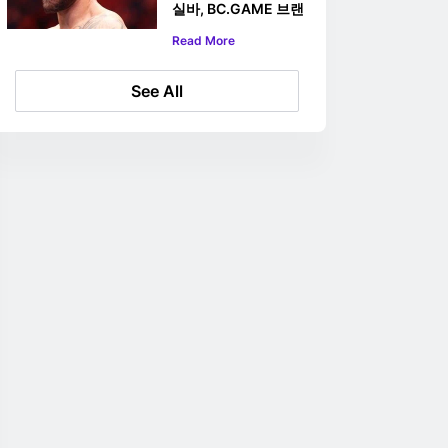
실바, BC.GAME 브랜
드 홍보대사로 합류
Read More
See All