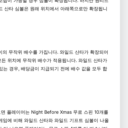
 조합이 가능할 경우 심볼이 확장됩니다. 하지만 원티드
일드 산타 심볼은 원래 위치에서 아래쪽으로만 확장됩니
사이의 무작위 배수를 가집니다. 와일드 산타가 확장되어
모든 위치에 무작위 배수가 적용됩니다. 와일드 산타가
있는 경우, 배당금이 지급되기 전에 배수 값을 모두 합
플레이어는 Night Before Xmas 무료 스핀 10개를
 게임에 비해 와일드 산타와 와일드 기프트 심볼이 나올