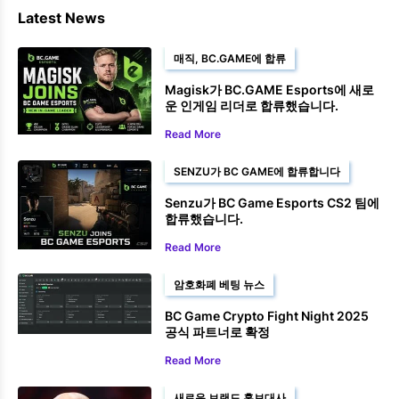
Latest News
매직, BC.GAME에 합류
Magisk가 BC.GAME Esports에 새로
운 인게임 리더로 합류했습니다.
Read More
SENZU가 BC GAME에 합류합니다
Senzu가 BC Game Esports CS2 팀에
합류했습니다.
Read More
암호화폐 베팅 뉴스
BC Game Crypto Fight Night 2025
공식 파트너로 확정
Read More
새로운 브랜드 홍보대사