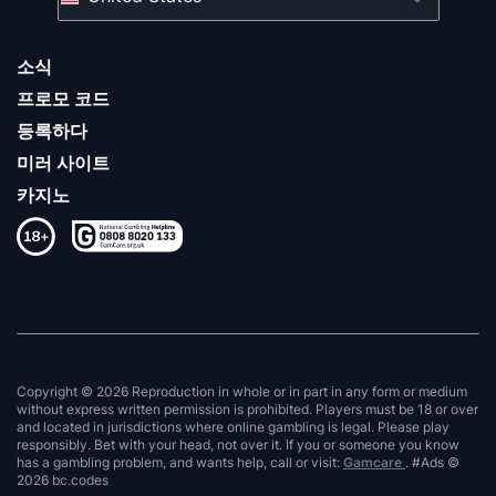
소식
프로모 코드
등록하다
미러 사이트
카지노
Copyright © 2026 Reproduction in whole or in part in any form or medium
without express written permission is prohibited. Players must be 18 or over
and located in jurisdictions where online gambling is legal. Please play
responsibly. Bet with your head, not over it. If you or someone you know
has a gambling problem, and wants help, call or visit:
Gamcare
. #Ads ©
2026 bc.codes