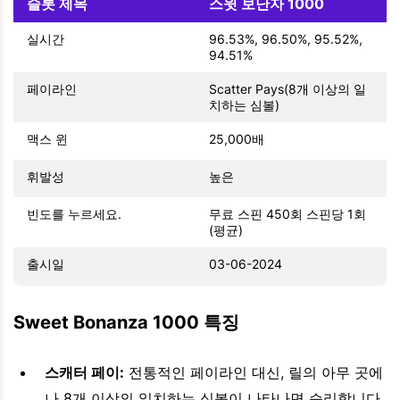
슬롯 제목
스윗 보난자 1000
실시간
96.53%, 96.50%, 95.52%,
94.51%
페이라인
Scatter Pays(8개 이상의 일
치하는 심볼)
맥스 윈
25,000배
휘발성
높은
빈도를 누르세요.
무료 스핀 450회 스핀당 1회
(평균)
출시일
03-06-2024
Sweet Bonanza 1000 특징
스캐터 페이:
전통적인 페이라인 대신, 릴의 아무 곳에
나 8개 이상의 일치하는 심볼이 나타나면 승리합니다.