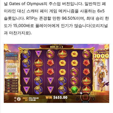
널 Gates of Olympus의 주스업 버전입니다. 일반적인 페
이라인 대신 스캐터 페이 게임 메커니즘을 사용하는 6x5
슬롯입니다. RTP는 존경할 만한 96.50%이며, 최대 승리 한
도가 15,000배로 플레이어에게 인기가 많습니다(오리지널
과 마찬가지로).