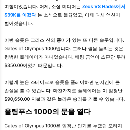
며칠이었습니다. 어제, 소셜 미디어는
Zeus VS Hades에서
$39K를 이겼다
는 소식으로 들끓었고, 이제 다시 액션이
벌어졌습니다.
이번 슬롯은 그리스 신의 풍미가 있는 또 다른 슬롯입니다.
Gates of Olympus 1000입니다. 그러나 릴을 돌리는 것은
평범한 플레이어가 아니었습니다. 베팅 금액이 스핀당 무려
$350.00이었기 때문입니다.
이렇게 높은 스테이크로 슬롯을 플레이하면 단시간에 큰
손실을 볼 수 있습니다. 마찬가지로 플레이어는 이 엄청난
$90,650.00 지불과 같은 놀라운 승리를 거둘 수 있습니다.
올림푸스 1000의 문을 열다
Gates of Olympus 1000은 엄청난 인기를 누렸던 오리지