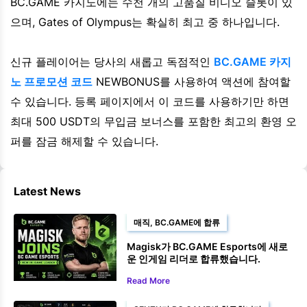
BC.GAME 카지노에는 수천 개의 고품질 비디오 슬롯이 있
으며, Gates of Olympus는 확실히 최고 중 하나입니다.
신규 플레이어는 당사의 새롭고 독점적인
BC.GAME 카지
노 프로모션 코드
NEWBONUS를 사용하여 액션에 참여할
수 있습니다. 등록 페이지에서 이 코드를 사용하기만 하면
최대 500 USDT의 무입금 보너스를 포함한 최고의 환영 오
퍼를 잠금 해제할 수 있습니다.
Latest News
매직, BC.GAME에 합류
Magisk가 BC.GAME Esports에 새로
운 인게임 리더로 합류했습니다.
Read More