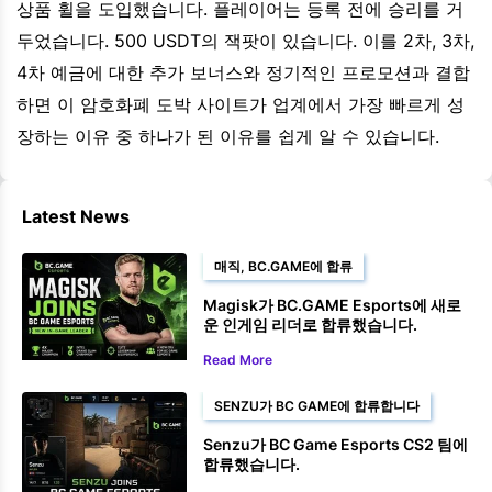
상품 휠을 도입했습니다. 플레이어는 등록 전에 승리를 거
두었습니다. 500 USDT의 잭팟이 있습니다. 이를 2차, 3차,
4차 예금에 대한 추가 보너스와 정기적인 프로모션과 결합
하면 이 암호화폐 도박 사이트가 업계에서 가장 빠르게 성
장하는 이유 중 하나가 된 이유를 쉽게 알 수 있습니다.
Latest News
매직, BC.GAME에 합류
Magisk가 BC.GAME Esports에 새로
운 인게임 리더로 합류했습니다.
Read More
SENZU가 BC GAME에 합류합니다
Senzu가 BC Game Esports CS2 팀에
합류했습니다.