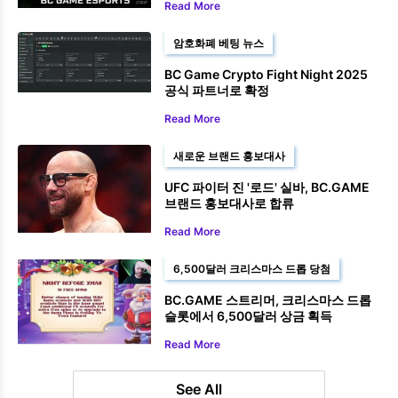
Read More
암호화폐 베팅 뉴스
BC Game Crypto Fight Night 2025
공식 파트너로 확정
Read More
새로운 브랜드 홍보대사
UFC 파이터 진 '로드' 실바, BC.GAME
브랜드 홍보대사로 합류
Read More
6,500달러 크리스마스 드롭 당첨
BC.GAME 스트리머, 크리스마스 드롭
슬롯에서 6,500달러 상금 획득
Read More
See All