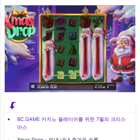
BC.GAME 카지노 플레이어를 위한 7월의 크리스
마스
Xmas Drop - 일년 내내 즐거운 슬롯