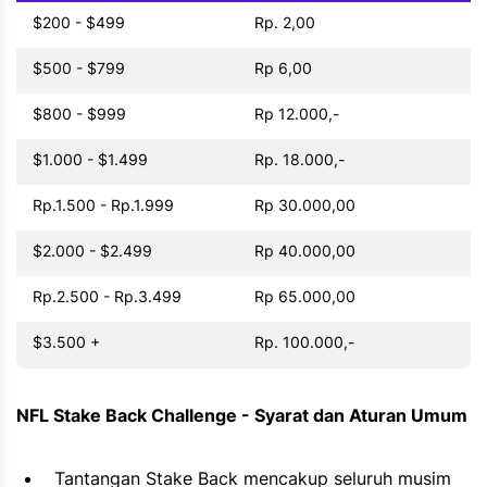
$200 - $499
Rp. 2,00
$500 - $799
Rp 6,00
$800 - $999
Rp 12.000,-
$1.000 - $1.499
Rp. 18.000,-
Rp.1.500 - Rp.1.999
Rp 30.000,00
$2.000 - $2.499
Rp 40.000,00
Rp.2.500 - Rp.3.499
Rp 65.000,00
$3.500 +
Rp. 100.000,-
NFL Stake Back Challenge - Syarat dan Aturan Umum
Tantangan Stake Back mencakup seluruh musim