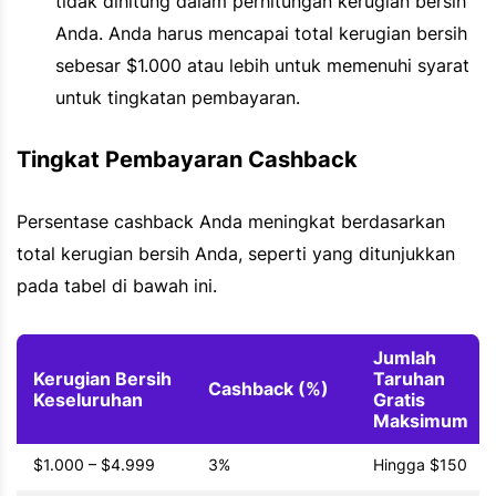
tidak dihitung dalam perhitungan kerugian bersih
Anda. Anda harus mencapai total kerugian bersih
sebesar $1.000 atau lebih untuk memenuhi syarat
untuk tingkatan pembayaran.
Tingkat Pembayaran Cashback
Persentase cashback Anda meningkat berdasarkan
total kerugian bersih Anda, seperti yang ditunjukkan
pada tabel di bawah ini.
Jumlah
Kerugian Bersih
Taruhan
Cashback (%)
Keseluruhan
Gratis
Maksimum
$1.000 – $4.999
3%
Hingga $150