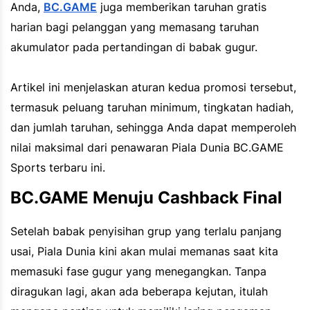
Anda,
BC.GAME
juga memberikan taruhan gratis
harian bagi pelanggan yang memasang taruhan
akumulator pada pertandingan di babak gugur.
Artikel ini menjelaskan aturan kedua promosi tersebut,
termasuk peluang taruhan minimum, tingkatan hadiah,
dan jumlah taruhan, sehingga Anda dapat memperoleh
nilai maksimal dari penawaran Piala Dunia BC.GAME
Sports terbaru ini.
BC.GAME Menuju Cashback Final
Setelah babak penyisihan grup yang terlalu panjang
usai, Piala Dunia kini akan mulai memanas saat kita
memasuki fase gugur yang menegangkan. Tanpa
diragukan lagi, akan ada beberapa kejutan, itulah