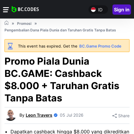
Sign in
ID
Promosi
Pengembalian Dana Piala Dunia dan Taruhan Gratis Tanpa Batas
This event has expired. Get the
BC.Game Promo Code
Promo Piala Dunia
BC.GAME: Cashback
$8.000 + Taruhan Gratis
Tanpa Batas
By
Leon Travers
05 Jul 2026
Share
Dapatkan cashback hingga $8.000 yang dikreditkan