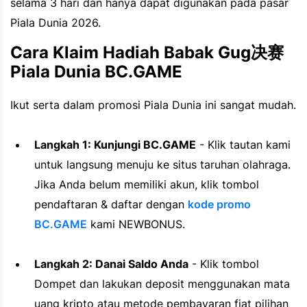
selama 3 hari dan hanya dapat digunakan pada pasar
Piala Dunia 2026.
Cara Klaim Hadiah Babak Gug决赛
Piala Dunia BC.GAME
Ikut serta dalam promosi Piala Dunia ini sangat mudah.
Langkah 1: Kunjungi BC.GAME
- Klik tautan kami
untuk langsung menuju ke situs taruhan olahraga.
Jika Anda belum memiliki akun, klik tombol
pendaftaran & daftar dengan
kode promo
BC.GAME
kami NEWBONUS.
Langkah 2: Danai Saldo Anda
- Klik tombol
Dompet dan lakukan deposit menggunakan mata
uang kripto atau metode pembayaran fiat pilihan