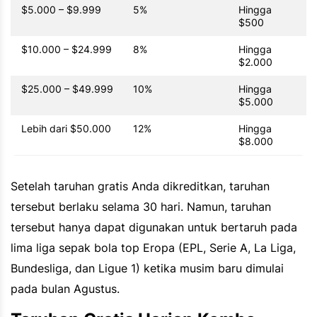
$5.000 – $9.999
5%
Hingga
$500
$10.000 – $24.999
8%
Hingga
$2.000
$25.000 – $49.999
10%
Hingga
$5.000
Lebih dari $50.000
12%
Hingga
$8.000
Setelah taruhan gratis Anda dikreditkan, taruhan
tersebut berlaku selama 30 hari. Namun, taruhan
tersebut hanya dapat digunakan untuk bertaruh pada
lima liga sepak bola top Eropa (EPL, Serie A, La Liga,
Bundesliga, dan Ligue 1) ketika musim baru dimulai
pada bulan Agustus.