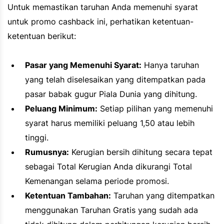
Untuk memastikan taruhan Anda memenuhi syarat
untuk promo cashback ini, perhatikan ketentuan-
ketentuan berikut:
Pasar yang Memenuhi Syarat:
Hanya taruhan
yang telah diselesaikan yang ditempatkan pada
pasar babak gugur Piala Dunia yang dihitung.
Peluang Minimum:
Setiap pilihan yang memenuhi
syarat harus memiliki peluang 1,50 atau lebih
tinggi.
Rumusnya:
Kerugian bersih dihitung secara tepat
sebagai Total Kerugian Anda dikurangi Total
Kemenangan selama periode promosi.
Ketentuan Tambahan:
Taruhan yang ditempatkan
menggunakan Taruhan Gratis yang sudah ada