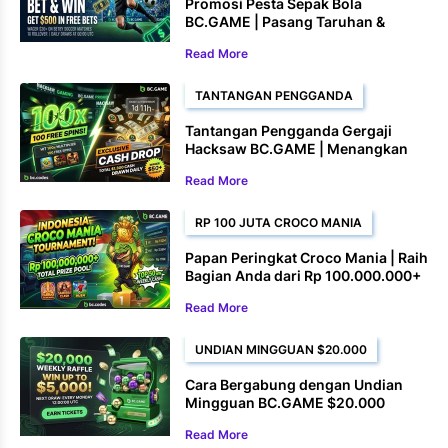
Promosi Pesta Sepak Bola
BC.GAME | Pasang Taruhan &
Menangkan Hingga $500 dalam
Read More
Taruhan Gratis
TANTANGAN PENGGANDA
Tantangan Pengganda Gergaji
Hacksaw BC.GAME | Menangkan
100 Putaran Gratis & Hadiah Uang
Read More
Tunai
RP 100 JUTA CROCO MANIA
Papan Peringkat Croco Mania | Raih
Bagian Anda dari Rp 100.000.000+
Read More
UNDIAN MINGGUAN $20.000
Cara Bergabung dengan Undian
Mingguan BC.GAME $20.000
Read More