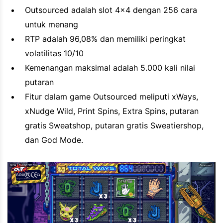
Outsourced adalah slot 4x4 dengan 256 cara
untuk menang
RTP adalah 96,08% dan memiliki peringkat
volatilitas 10/10
Kemenangan maksimal adalah 5.000 kali nilai
putaran
Fitur dalam game Outsourced meliputi xWays,
xNudge Wild, Print Spins, Extra Spins, putaran
gratis Sweatshop, putaran gratis Sweatiershop,
dan God Mode.