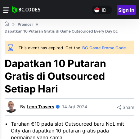
Sign in
ID
Promosi
Dapatkan 10 Putaran Gratis di Game Outsourced Every Day bc
This event has expired. Get the
BC.Game Promo Code
Dapatkan 10 Putaran
Gratis di Outsourced
Setiap Hari
By
Leon Travers
14 Agt 2024
Share
Taruhan €10 pada slot Outsourced baru NoLimit
City dan dapatkan 10 putaran gratis pada
permainan yang sama