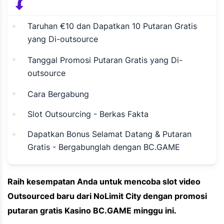
Taruhan €10 dan Dapatkan 10 Putaran Gratis
yang Di-outsource
Tanggal Promosi Putaran Gratis yang Di-
outsource
Cara Bergabung
Slot Outsourcing - Berkas Fakta
Dapatkan Bonus Selamat Datang & Putaran
Gratis - Bergabunglah dengan BC.GAME
Raih kesempatan Anda untuk mencoba slot video
Outsourced baru dari NoLimit City dengan promosi
putaran gratis Kasino BC.GAME minggu ini.