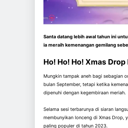
Santa datang lebih awal tahun ini unt
ia meraih kemenangan gemilang sebe
Ho! Ho! Ho! Xmas Drop
Mungkin tampak aneh bagi sebagian o
bulan September, tetapi ketika kemen
dipenuhi dengan kegembiraan meriah.
Selama sesi terbarunya di siaran lang
membunyikan lonceng di Xmas Drop, ya
paling populer di tahun 2023.