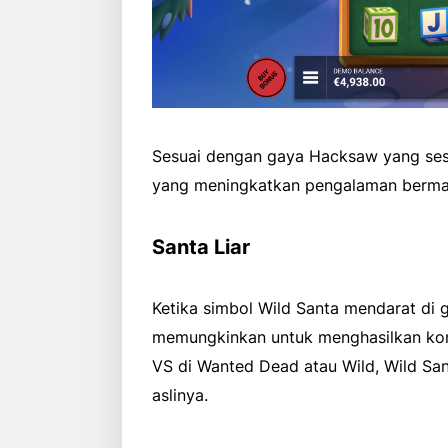
Sesuai dengan gaya Hacksaw yang sesu
yang meningkatkan pengalaman bermai
Santa Liar
Ketika simbol Wild Santa mendarat di 
memungkinkan untuk menghasilkan kom
VS di Wanted Dead atau Wild, Wild Sa
aslinya.