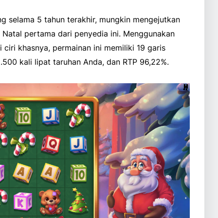
 selama 5 tahun terakhir, mungkin mengejutkan
Natal pertama dari penyedia ini. Menggunakan
ciri khasnya, permainan ini memiliki 19 garis
00 kali lipat taruhan Anda, dan RTP 96,22%.