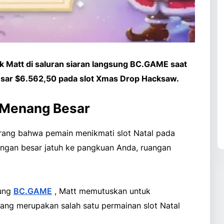
uk Matt di saluran siaran langsung BC.GAME saat
sar $6.562,50 pada slot Xmas Drop Hacksaw.
 Menang Besar
rang bahwa pemain menikmati slot Natal pada
angan besar jatuh ke pangkuan Anda, ruangan
sung
BC.GAME
, Matt memutuskan untuk
ng merupakan salah satu permainan slot Natal