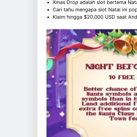
Xmas Drop adalah slot bertema Nat
Cari tahu mengapa slot Natal ini po
Klaim hingga $20.000 USD saat A