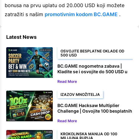
bonusa na prvu uplatu od 20.000 USD koji možete
zatražiti s našim
promotivnim kodom BC.GAME
.
Latest News
OSVOJITE BESPLATNE OKLADE OD
500 USD
BC.GAME nogometna zabava |
Kladite se i osvojite do 500 USD u
besplatnim okladama
Read More
IZAZOV MNOŽITELJA
BC.GAME Hacksaw Multiplier
Challenge | Osvojite 100 besplatnih
okretaja i novčane nagrade
Read More
KROKOLINSKA MANIJA OD 100
MILIJUNA RUPIJA