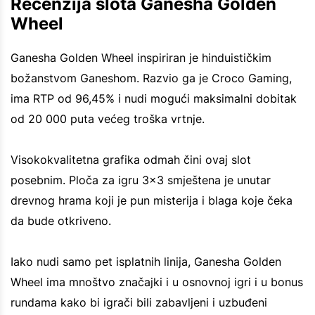
Recenzija slota Ganesha Golden
Wheel
Ganesha Golden Wheel inspiriran je hinduističkim
božanstvom Ganeshom. Razvio ga je Croco Gaming,
ima RTP od 96,45% i nudi mogući maksimalni dobitak
od 20 000 puta većeg troška vrtnje.
Visokokvalitetna grafika odmah čini ovaj slot
posebnim. Ploča za igru 3x3 smještena je unutar
drevnog hrama koji je pun misterija i blaga koje čeka
da bude otkriveno.
Iako nudi samo pet isplatnih linija, Ganesha Golden
Wheel ima mnoštvo značajki i u osnovnoj igri i u bonus
rundama kako bi igrači bili zabavljeni i uzbuđeni