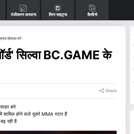
पंजीकरण करवाना
मिरर साइट्स
कैसीनो
ंड एंबेसडर बने
र्ड' सिल्वा BC.GAME के
Share
ेसडर बने
मिल होने वाले दूसरे MMA स्टार हैं
़ रही है