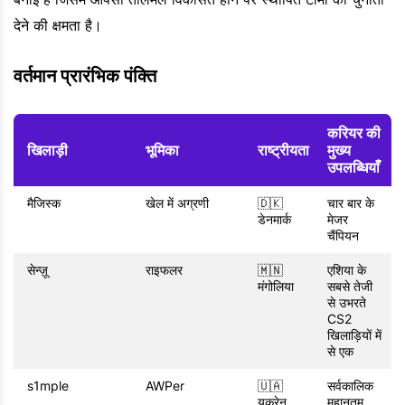
देने की क्षमता है।
वर्तमान प्रारंभिक पंक्ति
करियर की
खिलाड़ी
भूमिका
राष्ट्रीयता
मुख्य
उपलब्धियाँ
मैजिस्क
खेल में अग्रणी
🇩🇰
चार बार के
डेनमार्क
मेजर
चैंपियन
सेन्ज़ू
राइफलर
🇲🇳
एशिया के
मंगोलिया
सबसे तेजी
से उभरते
CS2
खिलाड़ियों में
से एक
s1mple
AWPer
🇺🇦
सर्वकालिक
यूक्रेन
महानतम