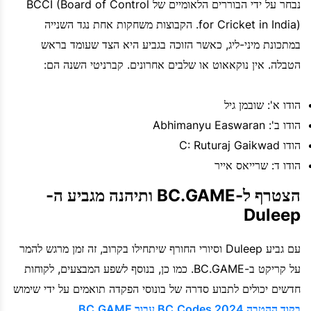
נבחר על ידי הבוררים הלאומיים של BCCI (Board of Control
for Cricket in India). הקבוצות משחקות אחת נגד השנייה
במתכונת מיני-ליג, כאשר הזוכה בגביע היא הצד שעומד בראש
הטבלה. אין נוקאאוט או שלבים אחרונים. קברניטי השנה הם:
הודו א': שובמן גיל
הודו ב': Abhimanyu Easwaran
הודו C: Ruturaj Gaikwad
הודו ד: שרייאס אייר
הצטרף ל-BC.GAME ותיהנה מגביע ה-
Duleep
עם גביע Duleep וסיורי החורף שיתחילו בקרוב, זה זמן מרגש להמר
על קריקט ב-BC.GAME. כמו כן, בנוסף לשפע המבצעים, לקוחות
חדשים יכולים לתבוע סדרה של בונוסי הפקדה תואמים על ידי שימוש
בקוד ההטבה BC.Codes 2024 עבור BC.GAME
.