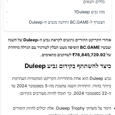
כללים ותנאים
מהו גביע Duleep?
הצטרף ל-BC.GAME ותיהנה מגביע ה-Duleep
אוהדי הקריקט ההודיים נרגשים לקראת גביע ה-Duleep של השנה
ועכשיו BC.GAME הוסיפה מעט תבלין לטורניר עם הגרלה מיוחדת
של ₹76,845,729.92 לשחקנים מתאימים.
כיצד להשתתף בקידום גביע Duleep
גביע Duleep הוא אחת מתחרויות הקריקט המקומיות העתיקות
ביותר בהודו. התחרות השנה נמשכת מה-5 בספטמבר 2024 עד
ה-22 בספטמבר 2024. כך תוכלו להיות מעורבים בקידום:
הימר על משחקי Duleep Trophy. אלה יכולים להיות הימורים