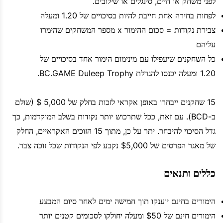
לפני משחק או חיים, סינגלים או שילובים.
לפחות בחירה אחת חייבת להיות בסיכויים של 1.20 ומעלה
צבירת נקודות = סכום ההימור x מספר המשחקים שהימרו
עליהם
כל השחקנים שיעפילו עם מינימום הימור אחד בסיכויים של
1.20 ומעלה יכנסו להגרלת BC.GAME Duleep Trophy.
15 שחקנים ייבחרו באופן אקראי לזכות בחלק של 5,000 $ (שולם
ב-BCD). עם זאת, ככל שתרכוש יותר נקודות בשלב המוקדמות, כך
גדל הסיכוי להיבחר. יתר על כן, מתוך 15 הזוכים האקראיים, החלק
של מאגר הפרסים של $5,000 נקבע לפי הנקודות שכל זוכה צבר.
כללים ותנאים
הימורים בחינם יוענקו תוך חמישה ימים לאחר סיום המבצע
הימורים חינם של $50 ומעלה יחולקו לסכומים קטנים יותר