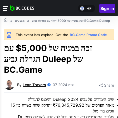
Sign in
HE
זכה במניה של 5000 דולר עם הגרלת גביע BC.Game Duleep
מבצעים
This event has expired. Get the
BC.Game Promo Code
זכה במניה של $5,000 עם
הגרלת גביע Duleep של
BC.Game
07 ספט 2024
Leon Travers
By
Share
שים הימורים על גביע Duleep 2024 והיכנס להגרלה
מאגר הפרסים של ₹76,845,729.92 יתחלק שווה בשווה בין 15
זוכים ברי מזל
שלבים המסבירים כיצד אתה יכול להצטרף להגרלת Duleep