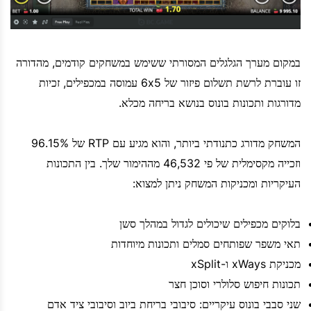
במקום מערך הגלגלים המסורתי ששימש במשחקים קודמים, מהדורה
זו עוברת לרשת תשלום פיזור של 6x5 עמוסה במכפילים, זכיות
מדורגות ותכונות בונוס בנושא בריחה מכלא.
המשחק מדורג כתנודתי ביותר, והוא מגיע עם RTP של 96.15%
וזכייה מקסימלית של פי 46,532 מההימור שלך. בין התכונות
העיקריות ומכניקות המשחק ניתן למצוא:
בלוקים מכפילים שיכולים לגדול במהלך סשן
תאי משפר שפותחים סמלים ותכונות מיוחדות
מכניקת xWays ו-xSplit
תכונות חיפוש סלולרי וסוכן חצר
שני סבבי בונוס עיקריים: סיבובי בריחת ביוב וסיבובי ציד אדם