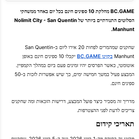
BC.GAME מחלקת 10 ספינים חינם בכל יום באחד ממשחקי
הסלוטים התנודתיים ביותר של Nolimit City - San Quentin
Manhunt.
שחקנים שמהמרים לפחות 20 אירו ליום ב-San Quentin
Manhunt
בקזינו BC.GAME
יקבלו 10 ספינים חינם באופן
אוטומטי, כאשר הפרסים יהיו זמינים פעם ביום במהלך הקמפיין.
המבצע פעיל במשך חמישה ימים, כך שיש אפשרות לזכות ב-50
ספינים חינם.
מדריך זה מסביר כיצד פועל המבצע, דרישות הזכאות ומה שחקנים
צריכים לדעת לפני ההצטרפות.
תאריכי קידום
מבצע זה בתוקף מה-1 ביוני 2026 ועד ה-5 ביוני 2026. שחקנים