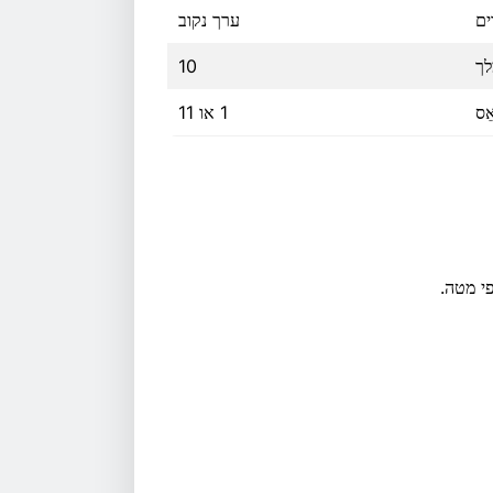
ים
ערך נקוב
לך
10
ֵס
1 או 11
פי מטה.