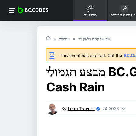
ד קידום מכירות
מבצעים
גשם של קאש בלאק ג'ק
מבצעים
This event has expired. Get the
BC.G
מבצע תגמולי BC.GAME ב-Blackjack
Cash Rain
24 מאי 2026
Leon Travers
By