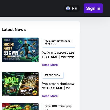
Sign in
HE
Latest News
זכו בהימורים חינם בשווי
500 דולר
מבצע מסיבת כדורגל של
BC.GAME | הימרו וזכו
עד 500 דולר בהימורים
Read More
חינם
אתגר המכפיל
אתגר מכפיל Hacksaw
של BC.GAME | זכו
ב-100 ספינים חינם
Read More
ופרסי כסף
קרוקו מאניה 100 מיליון
רופי