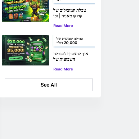
טבלת המובילים של
קרוקו מאניה | זכו
בחלקכם
Read More
מ-100,000,000 רופי
הודי ומעלה
הגרלה שבועית של
20,000 דולר
איך להצטרף להגרלה
השבועית של
BC.GAME בסך
Read More
20,000 דולר
See All