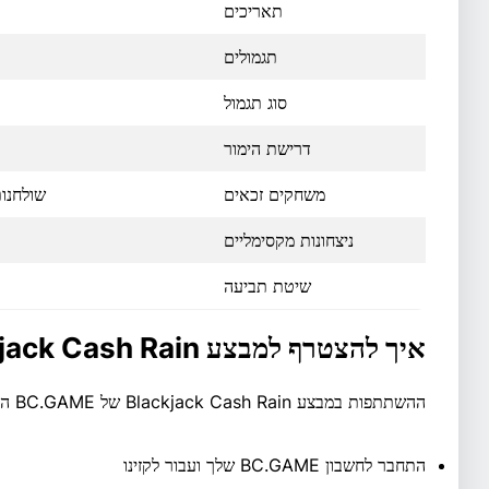
תאריכים
תגמולים
סוג תגמול
דרישת הימור
משחקים זכאים
שולחנות בל
ניצחונות מקסימליים
שיטת תביעה
איך להצטרף למבצע Blackjack Cash Rain
ההשתתפות במבצע Blackjack Cash Rain של BC.GAME היא פשוטה. הנה מה שאתם צריכים לעשות:
התחבר לחשבון BC.GAME שלך ועבור לקזינו