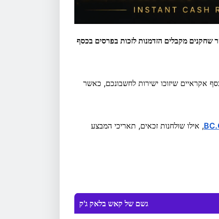
הבלאק ג'ק של BC.GAME השבוע, כאשר שחקנים מקבלים הזדמנות לזכות בפרסים בכסף
סף אקראיים שיזוכו ישירות לחשבונכם, כאשר
BC
Blackjack Cash Rain, אילו שולחנות זכאים, תאריכי המבצע
גשם של קאש בלאק ג'ק