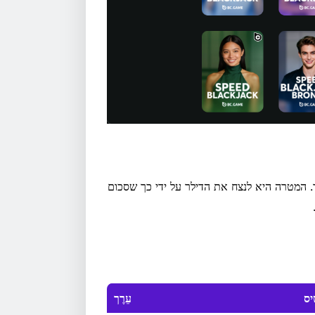
. המטרה היא לנצח את הדילר על ידי כך שסכום
ִיס
עֵרֶך