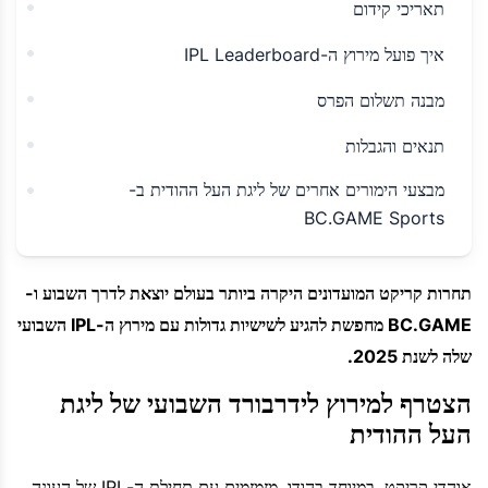
תאריכי קידום
איך פועל מירוץ ה-IPL Leaderboard
מבנה תשלום הפרס
תנאים והגבלות
מבצעי הימורים אחרים של ליגת העל ההודית ב-
BC.GAME Sports
תחרות קריקט המועדונים היקרה ביותר בעולם יוצאת לדרך השבוע ו-
BC.GAME מחפשת להגיע לשישיות גדולות עם מירוץ ה-IPL השבועי
שלה לשנת 2025.
הצטרף למירוץ לידרבורד השבועי של ליגת
העל ההודית
אוהדי קריקט, במיוחד בהודו, מזמזמים עם תחילת ה-IPL של העונה