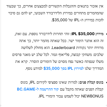
אין אזכור בתנאים וההגבלות הקשורים למבצעים אחרים, כך שבעוד
שהמהמרים מתחרים במירוץ הלידרבורד השבועי, יש להם גם סיכוי
לזכות במירוץ ה-IPL של $35,000.
מירוץ IPL $35,000:
זוהי תחרות לידרבורד נוספת. עם זאת,
זה הוא אתגר הימור ישר. ככל שאתה מהמר יותר, כך אתה
מרוויח יותר נקודות Leaderboard. הוא מחולק לשלושה
שלבים: משחקי קבוצה, פלייאוף וגמר. לכל שלב יש מאגר פרסים
משלו שנפתח כאשר נפח מסוים של הימורים הוסדר. קרא את
המדריך שלנו
למירוץ IPL בסך $35,000
למידע נוסף.
בונוס קבלת פנים:
למרות שאינו ספציפי לקידום IPL, בונוס
קבלת הפנים שאתה מקבל עם
קוד ההרשמה ל-BC.GAME
NEWBONUS יכול לשמש עבור הימורי IPL.