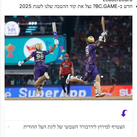
חדש ב-BC.GAME? נצל את קוד ההטבה שלנו לשנת 2025
הצטרף למירוץ לידרבורד השבועי של ליגת העל ההודית