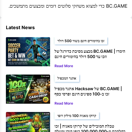
BC.GAME כדי למצוא משחקי סלוטים דומים ומבצעים מתמשכים.
Latest News
זכו בהימורים חינם בשווי 500 דולר
מבצע מסיבת כדורגל של BC.GAME | הימרו
וזכו עד 500 דולר בהימורים חינם
Read More
אתגר המכפיל
אתגר מכפיל Hacksaw של BC.GAME |
זכו ב-100 ספינים חינם ופרסי כסף
Read More
קרוקו מאניה 100 מיליון רופי
טבלת המובילים של קרוקו מאניה | זכו
בחלקכם מ-100,000,000 רופי הודי ומעלה