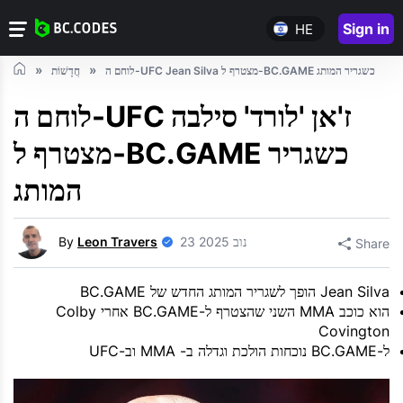
Sign in
HE
לוחם ה-UFC Jean Silva מצטרף ל-BC.GAME כשגריר המותג
חֲדָשׁוֹת
לוחם ה-UFC ז'אן 'לורד' סילבה
מצטרף ל-BC.GAME כשגריר
המותג
23 נוב 2025
Leon Travers
By
Share
Jean Silva הופך לשגריר המותג החדש של BC.GAME
הוא כוכב MMA השני שהצטרף ל-BC.GAME אחרי Colby
Covington
ל-BC.GAME נוכחות הולכת וגדלה ב- MMA וב-UFC