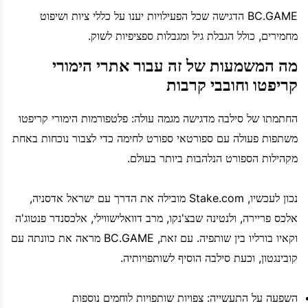
BC.GAME הדגישה שכל הפעילויות יענו על כללי ציות ושיפוט
מחמירים, כולל הגבלת גיל ומגבלות ספציפיות לשוק.
מה המשמעות של זה עבור אתרי הימורי
קריפטו וחובבי קרבות
החתמתו של סילבה מדגישה מגמה עולה: פלטפורמות הימורי קריפטו
משתפות פעולה עם ספורטאי ספורט לחימה כדי לצבור נוכחות באחת
מקהילות הספורט הנלהבות ביותר בעולם.
נכון לעכשיו, Stake.com מובילה את הדרך עם ישראל אדסניה,
אלכס פריירה, ולנטינה שבצ'נקו, מרב דוואלישווילי, אלכסנדר פנטוג'ה
וקאיו בורליו בין שותפיה. עם זאת, BC.GAME מראה את כוונתה עם
קובינגטון, וכעת סילבה הוסיף לשותפויותיה.
השפעה על התעשייה: צפויות שותפויות לוחמים נוספות