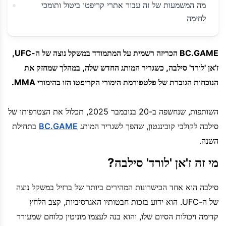
מה המשמעות של זה עבור אתרי קריפטו ביטול ותומכי
לחימה
BC.GAME הכריזה רשמית על המתמודד במשקל נוצה של ה-UFC,
ז'אן 'לורד' סילבה, כשגריר המותג החדש שלה, במהלך שמחזק את
הנוכחות הגוברת של פלטפורמת הימורי הקריפטו הזו בהימורי MMA.
השותפות, שנחשפה ב-20 בנובמבר 2025, תכלול את הצטרפותו של
סילבה לקולבי קובינגטון, שהפך לשגריר המותג
BC.GAME
בתחילת
השנה.
מי זה ז'אן 'לורד' סילבה?
סילבה הוא אחד הכישרונות המהירים ביותר של ברזיל במשקל נוצה
של ה-UFC. הוא ידוע בזכות חבטותיו האגרסיביות, קצב הלחץ
קדימה ויכולות הסיום שלו, והוא בנה לעצמו מוניטין כלוחם שמעורר