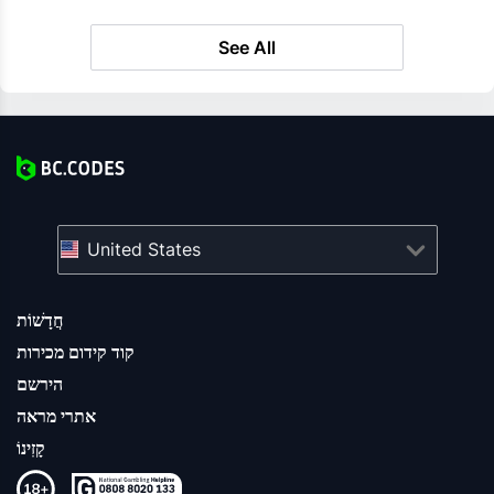
See All
United States
חֲדָשׁוֹת
קוד קידום מכירות
הירשם
אתרי מראה
קָזִינוֹ