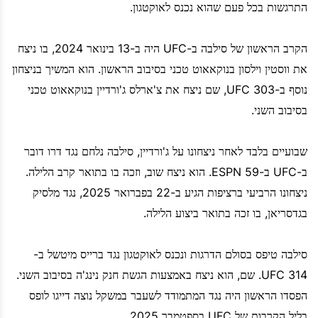
התרגשות בכל פעם שהוא נכנס לאוקטגון.
הקרב הראשון של סילבה ב-UFC היה ב-13 בינואר 2024, בו ניצח
את ווסטין וילסון בנוקאאוט טכני בסיבוב הראשון. הוא המשיך בניצחון
נוסף ב-UFC 303, שם ניצח את צ'ארלס ג'ורדיין בנוקאאוט טכני
בסיבוב השני.
שבועיים בלבד לאחר ניצחונו על ג'ורדיין, סילבה נלחם נגד דרו דובר
ב-UFC ב-ESPN 59. הוא ניצח שוב, וזכה בו בתואר קרב הלילה.
ניצחונו הרביעי ברציפות הגיע ב-22 בפברואר 2025, נגד מלסיק
בגדסריאן, בו זכה בתואר ביצוע הלילה.
סילבה טיפס בסולם הדרגות ונכנס לאוקטגון נגד ברייס מיטשל ב-
UFC 314. שם, הוא ניצח באמצעות הגשת חנק נינג'ה בסיבוב השני.
הפסדו הראשון היה נגד המתמודד לשעבר במשקל נוצה דייגו לופס
בליל הקרבות של UFC בספטמבר 2025.