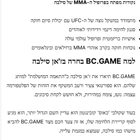
נקודות מפתח בפרופיל ה-MMA של סילבה
מתמודד במשקל נוצה של ה-UFC עם יכולת סיום חזקה
סגנון לחימה דינמי וידידותי לאוהדים
אישיות כריזמטית ופרופיל עולמי עולה
נוכחות חזקה בקרב אוהדי MMA ברזילאים ובינלאומיים
למה BC.GAME בחרה בז'אן סילבה
BC.GAME תיארו את ז'אן סילבה כ"התאמה המושלמת" למותג
שלהם. הוא ספורטאי צעיר ורעב המשקף את הזהות של הפלטפורמה
עצמה: נועז, צומח במהירות, ולא חושש לקחת סיכונים.
בעוד שקולבי 'כאוס' קובינגטון הוא עדיין השם הגדול יותר, הוא מגיע
לסוף קריירת הלחימה שלו, אז זה צעד חכם מצד BC.GAME להביא
מישהו כמו סילבה, שנמצא במגמת עלייה.