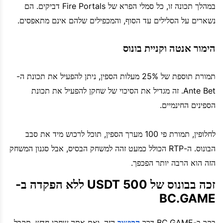
במהלך תכונה זו, כל סמלי הפרא של Fire Portals דביקים. הם
נשארים על הסלילים עד הסוף, והמכפילים שלהם אינם מתאפסים.
הימור אנטה וקניית בונוס
תמורת תוספת של 25% מעלות הספין, ניתן להפעיל את תכונת ה-
Ante Bet. זה מגדיל את הסיכוי של שחקן להפעיל את תכונת
הספינים החינמיים.
לחלופין, תמורת פי 100 מערך הספין, תוכל לרכוש מיד את סבב
הבונוס. ה-RTP הכולל כמעט זהה למשחק הבסיס, אבל סגנון המשחק
הזה הוא הרבה יותר הפכפך.
זכה בבונוס של 500 USDT ללא הפקדה ב-
BC.GAME
בקר ב-BC.GAME דרך
הקישור
הזה, ואם אתה שחקן חדש, תקבל