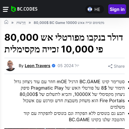
Sign in
HE
80,000$ BC Game אש 10000x מקסימום זכייה
חֲדָשׁוֹת
80,000 דולר בנקבו מפורטלי אש
פי 10,000 זכייה מקסימלית
05 יול 2024
Leon Travers
By
Share
סטרימר קזינו BC.GAME הרגיל mOE חוזר עם עוד ניצחון גדול
הימור של 8$ על פורטלי האש של Pragmatic Play סיפק
ניצחון מקסימלי של 10000X, והביא לתשלום של 80,000$
Fire Portals הוא משחק משבצת חדש ומרגש עם אשכול
משלמים
תבע גם בונוסים ללא הפקדה וגם בונוסים להפקדה עם קוד
ההטבה שלנו בקזינו BC.GAME