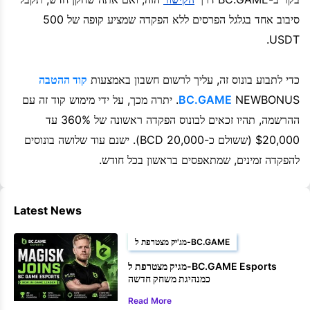
סיבוב אחד בגלגל הפרסים ללא הפקדה שמציע קופה של 500
USDT.
כדי לתבוע בונוס זה, עליך לרשום חשבון באמצעות
קוד ההטבה
BC.GAME
NEWBONUS. יתרה מכך, על ידי מימוש קוד זה עם
ההרשמה, תהיו זכאים לבונוס הפקדה ראשונה של 360% עד
$20,000 (ששולם כ-20,000 BCD). ישנם עוד שלושה בונוסים
להפקדה זמינים, שמתאפסים בראשון בכל חודש.
Latest News
מג'יק מצטרפת ל-BC.GAME
מגיק מצטרפת ל-BC.GAME Esports
כמנהיגת משחק חדשה
Read More