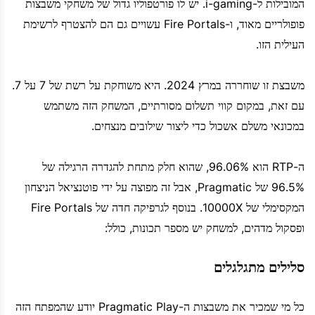
המובילות ל-i-gaming. יש לו פורטפוליו גדול של משחקי משבצות
פופולריים מאוד, ו-Fire Portals עשויים גם הם להצטרף לרשימת
העילית הזו.
משבצת זו שוחררה במרץ 2024. היא משוחקת על רשת של 7 על 7.
עם זאת, במקום קווי תשלום מסורתיים, המשחק הזה משתמש
במכונאי משלם אשכול כדי ליצור שילובים מנצחים.
ה-RTP הוא 96.06%, שהוא חלק מתחת להגדרה הרגילה של
96.5% של Pragmatic, אבל זה מפוצה על ידי פוטנציאל הניצחון
המקסימלי של 10000X. בנוסף לגרפיקה חדה של Fire Portals
ופסקול מדהים, למשחק יש מספר תכונות, כולל:
סלילים מתגלגלים
כל מי שמכיר את משבצות ה-Pragmatic Play יודע שהמפתח הזה