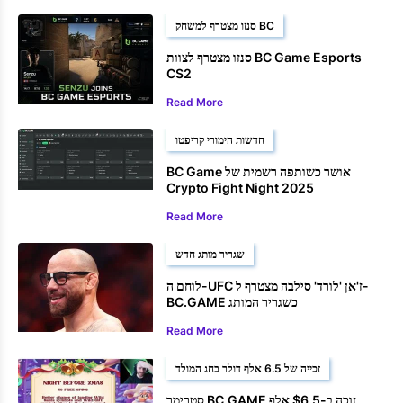
סנזו מצטרף למשחק BC
סנזו מצטרף לצוות BC Game Esports
CS2
Read More
חדשות הימורי קריפטו
BC Game אושר כשותפה רשמית של
Crypto Fight Night 2025
Read More
שגריר מותג חדש
לוחם ה-UFC ז'אן 'לורד' סילבה מצטרף ל-
BC.GAME כשגריר המותג
Read More
זכייה של 6.5 אלף דולר בחג המולד
סטרימר BC.GAME זוכה ב-$6.5 אלף