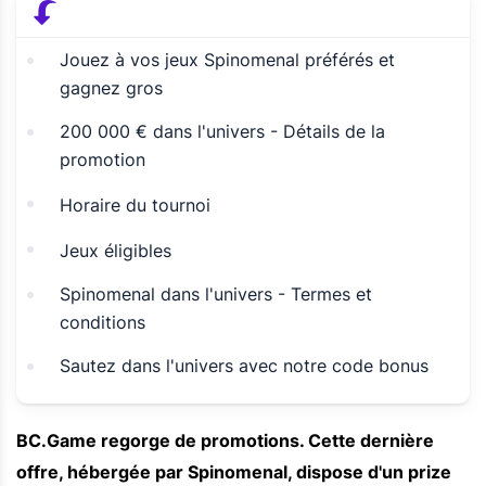
Jouez à vos jeux Spinomenal préférés et
gagnez gros
200 000 € dans l'univers - Détails de la
promotion
Horaire du tournoi
Jeux éligibles
Spinomenal dans l'univers - Termes et
conditions
Sautez dans l'univers avec notre code bonus
BC.Game regorge de promotions. Cette dernière
offre, hébergée par Spinomenal, dispose d'un prize