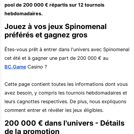
pool de 200 000 € répartis sur 12 tournois
hebdomadaires.
Jouez à vos jeux Spinomenal
préférés et gagnez gros
Êtes-vous prêt à entrer dans l'univers avec Spinomenal
cet été et à gagner une part de 200 000 € au
BC.Game
Casino ?
Cette page contient toutes les informations dont vous
avez besoin, y compris les tournois hebdomadaires et
leurs cagnottes respectives. De plus, nous expliquons
comment entrer et révéler les jeux éligibles.
200 000 € dans l'univers - Détails
de la promotion