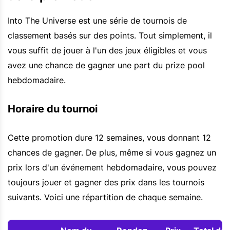
Into The Universe est une série de tournois de
classement basés sur des points. Tout simplement, il
vous suffit de jouer à l'un des jeux éligibles et vous
avez une chance de gagner une part du prize pool
hebdomadaire.
Horaire du tournoi
Cette promotion dure 12 semaines, vous donnant 12
chances de gagner. De plus, même si vous gagnez un
prix lors d'un événement hebdomadaire, vous pouvez
toujours jouer et gagner des prix dans les tournois
suivants. Voici une répartition de chaque semaine.