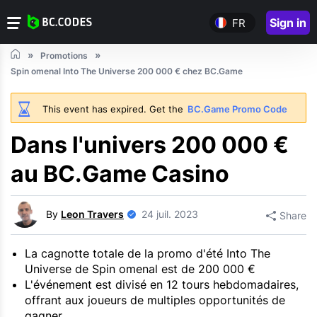
Sign in
FR
Promotions
Spin omenal Into The Universe 200 000 € chez BC.Game
This event has expired. Get the
BC.Game Promo Code
Dans l'univers 200 000 €
au BC.Game Casino
By
Leon Travers
24 juil. 2023
Share
La cagnotte totale de la promo d'été Into The
Universe de Spin omenal est de 200 000 €
L'événement est divisé en 12 tours hebdomadaires,
offrant aux joueurs de multiples opportunités de
gagner