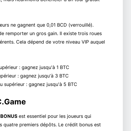
oueurs ne gagnent que 0,01 BCD (verrouillé).
e remporter un gros gain. Il existe trois roues
férents. Cela dépend de votre niveau VIP auquel
upérieur : gagnez jusqu'à 1 BTC
périeur : gagnez jusqu'à 3 BTC
 supérieur : gagnez jusqu'à 5 BTC
BC.Game
BONUS
est essentiel pour les joueurs qui
urs quatre premiers dépôts. Le crédit bonus est