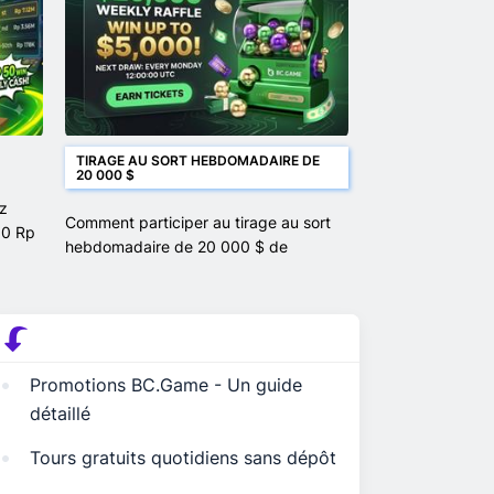
TIRAGE AU SORT HEBDOMADAIRE DE
20 000 $
z
Comment participer au tirage au sort
00 Rp
hebdomadaire de 20 000 $ de
BC.GAME
Promotions BC.Game - Un guide
détaillé
Tours gratuits quotidiens sans dépôt