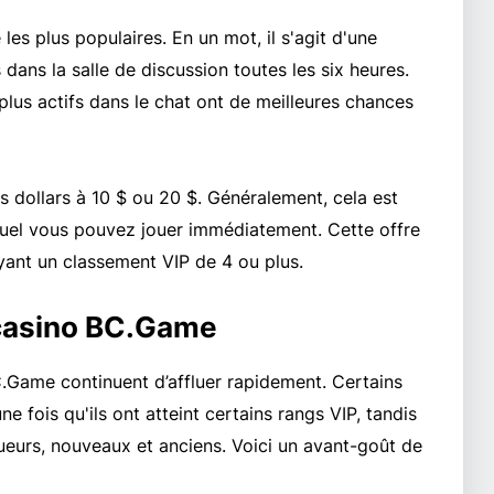
es plus populaires. En un mot, il s'agit d'une
 dans la salle de discussion toutes les six heures.
 plus actifs dans le chat ont de meilleures chances
s dollars à 10 $ ou 20 $. Généralement, cela est
quel vous pouvez jouer immédiatement. Cette offre
ayant un classement VIP de 4 ou plus.
casino BC.Game
Game continuent d’affluer rapidement. Certains
e fois qu'ils ont atteint certains rangs VIP, tandis
oueurs, nouveaux et anciens. Voici un avant-goût de