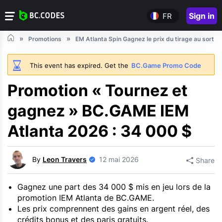
Sign in
FR
Promotions
EM Atlanta Spin Gagnez le prix du tirage au sort
This event has expired. Get the
BC.Game Promo Code
Promotion « Tournez et
gagnez » BC.GAME IEM
Atlanta 2026 : 34 000 $
By
Leon Travers
12 mai 2026
Share
Gagnez une part des 34 000 $ mis en jeu lors de la
promotion IEM Atlanta de BC.GAME.
Les prix comprennent des gains en argent réel, des
crédits bonus et des paris gratuits.