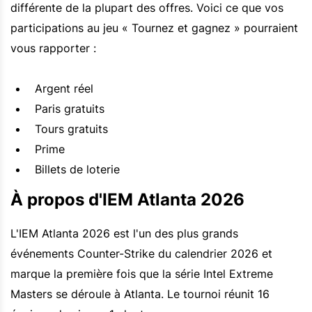
différente de la plupart des offres. Voici ce que vos
participations au jeu « Tournez et gagnez » pourraient
vous rapporter :
Argent réel
Paris gratuits
Tours gratuits
Prime
Billets de loterie
À propos d'IEM Atlanta 2026
L'IEM Atlanta 2026 est l'un des plus grands
événements Counter-Strike du calendrier 2026 et
marque la première fois que la série Intel Extreme
Masters se déroule à Atlanta. Le tournoi réunit 16