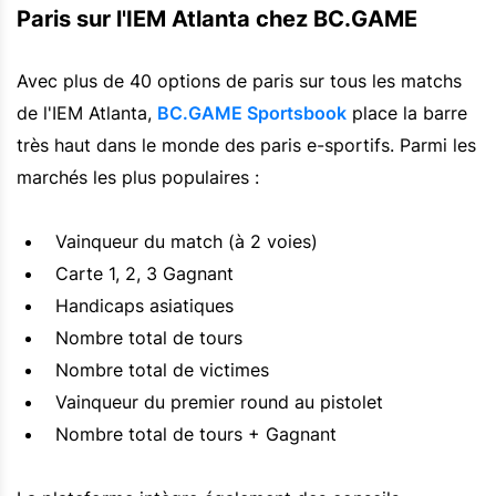
Paris sur l'IEM Atlanta chez BC.GAME
Avec plus de 40 options de paris sur tous les matchs
de l'IEM Atlanta,
BC.GAME Sportsbook
place la barre
très haut dans le monde des paris e-sportifs. Parmi les
marchés les plus populaires :
Vainqueur du match (à 2 voies)
Carte 1, 2, 3 Gagnant
Handicaps asiatiques
Nombre total de tours
Nombre total de victimes
Vainqueur du premier round au pistolet
Nombre total de tours + Gagnant