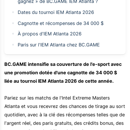
gagnez » de BC.GAME IEM Atlanta ?
Dates du tournoi IEM Atlanta 2026
Cagnotte et récompenses de 34 000 $
À propos d'IEM Atlanta 2026
Paris sur l'IEM Atlanta chez BC.GAME
BC.GAME intensifie sa couverture de l'e-sport avec
une promotion dotée d'une cagnotte de 34 000 $
liée au tournoi IEM Atlanta 2026 de cette année.
Pariez sur les matchs de l'Intel Extreme Masters
Atlanta et vous recevrez des chances de tirage au sort
quotidien, avec à la clé des récompenses telles que de
l'argent réel, des paris gratuits, des crédits bonus, des