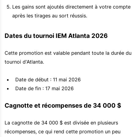
Les gains sont ajoutés directement à votre compte
après les tirages au sort réussis.
Dates du tournoi IEM Atlanta 2026
Cette promotion est valable pendant toute la durée du
tournoi d'Atlanta.
Date de début : 11 mai 2026
Date de fin : 17 mai 2026
Cagnotte et récompenses de 34 000 $
La cagnotte de 34 000 $ est divisée en plusieurs
récompenses, ce qui rend cette promotion un peu