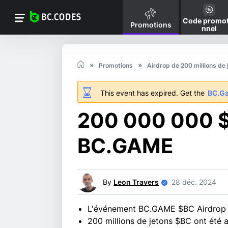
Code promot
Promotions
nnel
Promotions
Airdrop de 200 millions d
This event has expired. Get the
BC.G
200 000 000 $
BC.GAME
By
Leon Travers
28 déc. 2024
L'événement BC.GAME $BC Airdrop es
200 millions de jetons $BC ont été 