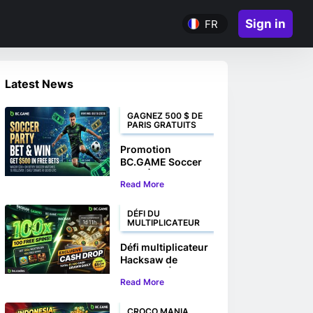
Sign in
FR
Latest News
GAGNEZ 500 $ DE
PARIS GRATUITS
Promotion
BC.GAME Soccer
Party | Pariez et
Read More
gagnez jusqu'à 500
$ en paris gratuits
DÉFI DU
MULTIPLICATEUR
Défi multiplicateur
Hacksaw de
BC.GAME | Gagnez
Read More
100 tours gratuits
et des prix en
argent
CROCO MANIA