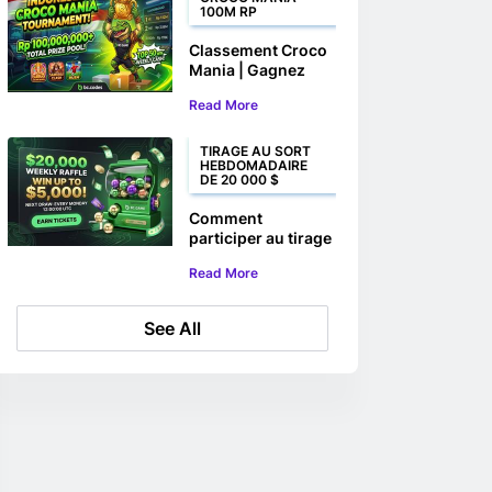
100M RP
Classement Croco
Mania | Gagnez
votre part de plus
Read More
de 100 000 000 Rp
TIRAGE AU SORT
HEBDOMADAIRE
DE 20 000 $
Comment
participer au tirage
au sort
Read More
hebdomadaire de
20 000 $ de
BC.GAME
See All