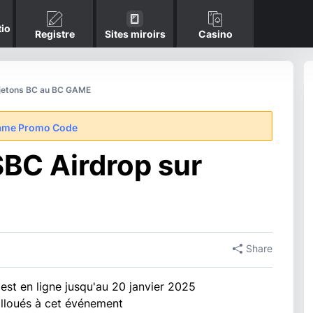
io
Registre
Sites miroirs
Casino
e jetons BC au BC GAME
ame Promo Code
BC Airdrop sur
Share
t en ligne jusqu'au 20 janvier 2025
alloués à cet événement