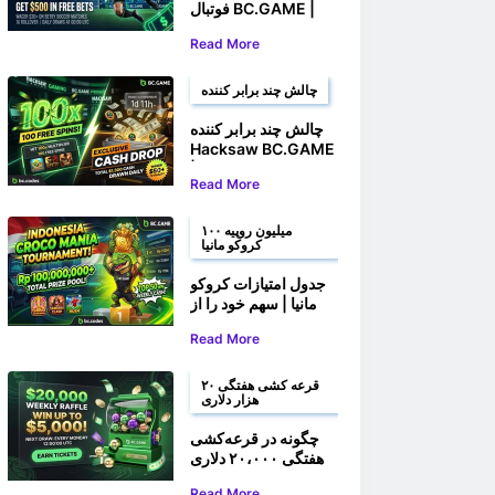
فوتبال BC.GAME |
شرط بندی کنید و تا
Read More
سقف 500 دلار شرط
رایگان برنده شوید
چالش چند برابر کننده
چالش چند برابر کننده
Hacksaw BC.GAME
| برنده ۱۰۰ چرخش
Read More
رایگان و جوایز نقدی
شوید
۱۰۰ میلیون روپیه
کروکو مانیا
جدول امتیازات کروکو
مانیا | سهم خود را از
بیش از ۱۰۰،۰۰۰،۰۰۰
Read More
روپیه برنده شوید
قرعه کشی هفتگی ۲۰
هزار دلاری
چگونه در قرعه‌کشی
هفتگی ۲۰،۰۰۰ دلاری
BC.GAME شرکت
Read More