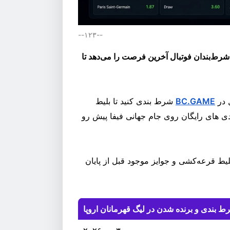
--۱۲۳--
یگ قهرمانان اروپا ۲۰۲۶ از راه رسید و BC.GAME به شرط‌بندان فوتبال آخرین فرصت را می‌دهد تا
 در
BC.GAME
شرط بندی کنید تا بلیط
واند تا 500 دلار در شرط بندی های رایگان روی جام جهانی فیفا پیش رو
یط قرعه‌کشی و جوایز موجود قبل از پایان
ط بندی و برنده شدن در لیگ قهرمانان اروپا