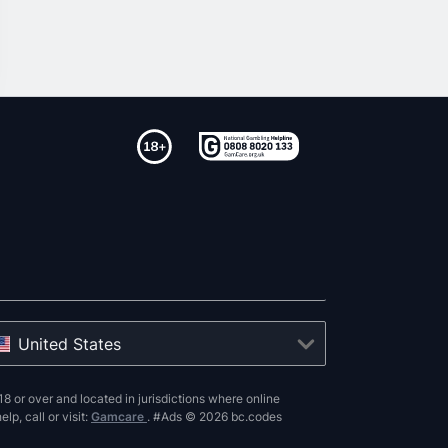
United States
8 or over and located in jurisdictions where online
p, call or visit:
Gamcare
. #Ads © 2026 bc.codes