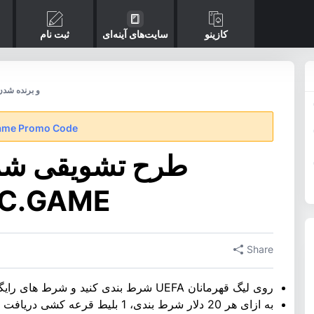
کازینو
سایت‌های آینه‌ای
ثبت نام
شرط بندی لیگ قهرمانان BC GAME و برنده 
ame Promo Code
طرح تشویقی شرط
قهرمانان ME
Share
روی لیگ قهرمانان UEFA شرط بندی کنید و شرط های رایگان جام جهانی را برنده شوید
به ازای هر 20 دلار شرط بندی، 1 بلیط قرعه کشی دریافت کنید