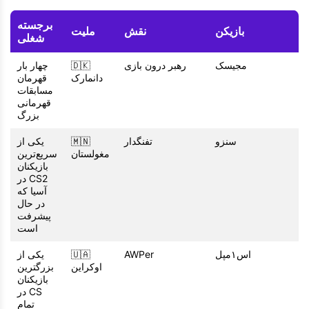
برجسته
بازیکن
نقش
ملیت
شغلی
مجیسک
رهبر درون بازی
🇩🇰
چهار بار
دانمارک
قهرمان
مسابقات
قهرمانی
بزرگ
سنزو
تفنگدار
🇲🇳
یکی از
مغولستان
سریع‌ترین
بازیکنان
CS2 در
آسیا که
در حال
پیشرفت
است
اس۱مپل
AWPer
🇺🇦
یکی از
اوکراین
بزرگترین
بازیکنان
CS در
تمام