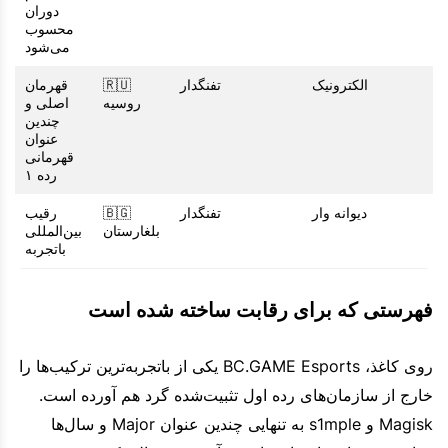
دوران
محسوب
می‌شود
الکترونیک
تفنگدار
🇷🇺
قهرمان
روسیه
اصلی و
چندین
عنوان
قهرمانی
رده ۱
دیوانه وار
تفنگدار
🇧🇬
رقیب
بلغارستان
بین‌المللی
باتجربه
فهرستی که برای رقابت ساخته شده است
روی کاغذ، BC.GAME Esports یکی از باتجربه‌ترین ترکیب‌ها را
خارج از سازمان‌های رده اول تثبیت‌شده گرد هم آورده است.
Magisk و s1mple به تنهایی چندین عنوان Major و سال‌ها