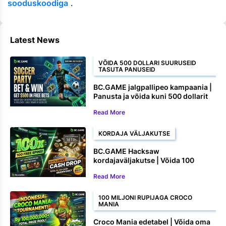
sooduskoodiga
.
Latest News
VÕIDA 500 DOLLARI SUURUSEID
TASUTA PANUSEID
BC.GAME jalgpallipeo kampaania |
Panusta ja võida kuni 500 dollarit
tasuta panuseid
Read More
KORDAJA VÄLJAKUTSE
BC.GAME Hacksaw
kordajaväljakutse | Võida 100
tasuta keerutust ja rahalisi auhindu
Read More
100 MILJONI RUPIJAGA CROCO
MANIA
Croco Mania edetabel | Võida oma