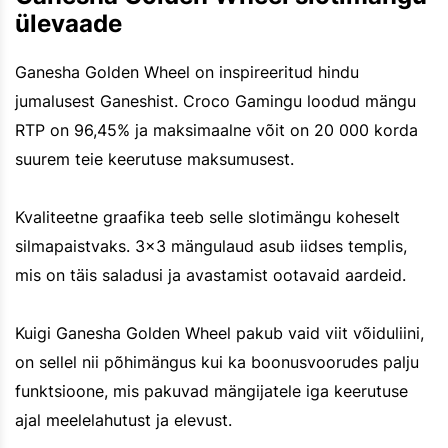
ülevaade
Ganesha Golden Wheel on inspireeritud hindu
jumalusest Ganeshist. Croco Gamingu loodud mängu
RTP on 96,45% ja maksimaalne võit on 20 000 korda
suurem teie keerutuse maksumusest.
Kvaliteetne graafika teeb selle slotimängu koheselt
silmapaistvaks. 3x3 mängulaud asub iidses templis,
mis on täis saladusi ja avastamist ootavaid aardeid.
Kuigi Ganesha Golden Wheel pakub vaid viit võiduliini,
on sellel nii põhimängus kui ka boonusvoorudes palju
funktsioone, mis pakuvad mängijatele iga keerutuse
ajal meelelahutust ja elevust.