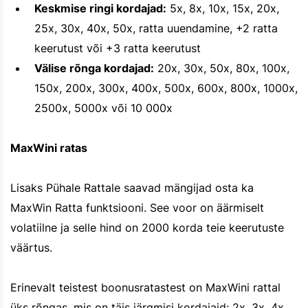
Keskmise ringi kordajad:
5x, 8x, 10x, 15x, 20x,
25x, 30x, 40x, 50x, ratta uuendamine, +2 ratta
keerutust või +3 ratta keerutust
Välise rõnga kordajad:
20x, 30x, 50x, 80x, 100x,
150x, 200x, 300x, 400x, 500x, 600x, 800x, 1000x,
2500x, 5000x või 10 000x
MaxWini ratas
Lisaks Pühale Rattale saavad mängijad osta ka
MaxWin Ratta funktsiooni. See voor on äärmiselt
volatiilne ja selle hind on 2000 korda teie keerutuste
väärtus.
Erinevalt teistest boonusratastest on MaxWini rattal
üks rõngas, mis on täis järgmisi kordajaid: 2x, 3x, 4x,