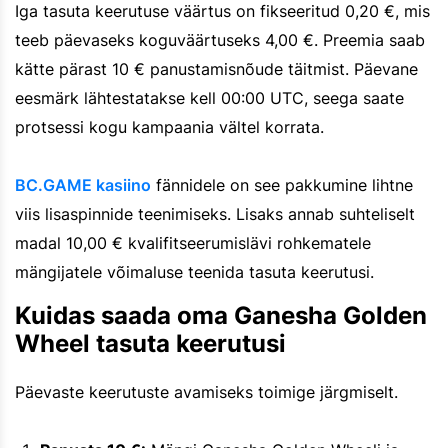
Iga tasuta keerutuse väärtus on fikseeritud 0,20 €, mis
teeb päevaseks koguväärtuseks 4,00 €. Preemia saab
kätte pärast 10 € panustamisnõude täitmist. Päevane
eesmärk lähtestatakse kell 00:00 UTC, seega saate
protsessi kogu kampaania vältel korrata.
BC.GAME kasiino
fännidele on see pakkumine lihtne
viis lisaspinnide teenimiseks. Lisaks annab suhteliselt
madal 10,00 € kvalifitseerumislävi rohkematele
mängijatele võimaluse teenida tasuta keerutusi.
Kuidas saada oma Ganesha Golden
Wheel tasuta keerutusi
Päevaste keerutuste avamiseks toimige järgmiselt.