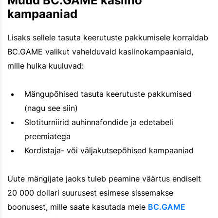
Muud BC.GAME kasiino
kampaaniad
Lisaks sellele tasuta keerutuste pakkumisele korraldab
BC.GAME valikut vahelduvaid kasiinokampaaniaid,
mille hulka kuuluvad:
Mängupõhised tasuta keerutuste pakkumised
(nagu see siin)
Slotiturniirid auhinnafondide ja edetabeli
preemiatega
Kordistaja- või väljakutsepõhised kampaaniad
Uute mängijate jaoks tuleb peamine väärtus endiselt
20 000 dollari suurusest esimese sissemakse
boonusest, mille saate kasutada meie
BC.GAME