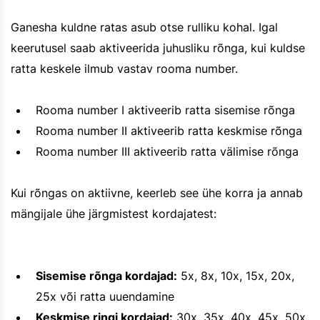
Ganesha kuldne ratas asub otse rulliku kohal. Igal
keerutusel saab aktiveerida juhusliku rõnga, kui kuldse
ratta keskele ilmub vastav rooma number.
Rooma number I aktiveerib ratta sisemise rõnga
Rooma number II aktiveerib ratta keskmise rõnga
Rooma number III aktiveerib ratta välimise rõnga
Kui rõngas on aktiivne, keerleb see ühe korra ja annab
mängijale ühe järgmistest kordajatest:
Sisemise rõnga kordajad:
5x, 8x, 10x, 15x, 20x,
25x või ratta uuendamine
Keskmise ringi kordajad:
30x, 35x, 40x, 45x, 50x,