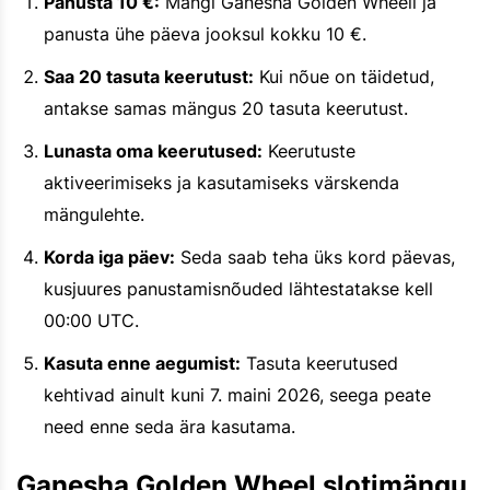
Panusta 10 €:
Mängi Ganesha Golden Wheeli ja
panusta ühe päeva jooksul kokku 10 €.
Saa 20 tasuta keerutust:
Kui nõue on täidetud,
antakse samas mängus 20 tasuta keerutust.
Lunasta oma keerutused:
Keerutuste
aktiveerimiseks ja kasutamiseks värskenda
mängulehte.
Korda iga päev:
Seda saab teha üks kord päevas,
kusjuures panustamisnõuded lähtestatakse kell
00:00 UTC.
Kasuta enne aegumist:
Tasuta keerutused
kehtivad ainult kuni 7. maini 2026, seega peate
need enne seda ära kasutama.
Ganesha Golden Wheel slotimängu