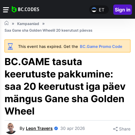
Sign in
ET
Kampaaniad
Saa Gane sha Golden Wheelil 20 keerutust päevas
This event has expired. Get the
BC.Game Promo Code
BC.GAME tasuta
keerutuste pakkumine:
saa 20 keerutust iga päev
mängus Gane sha Golden
Wheel
By
Leon Travers
30 apr 2026
Share