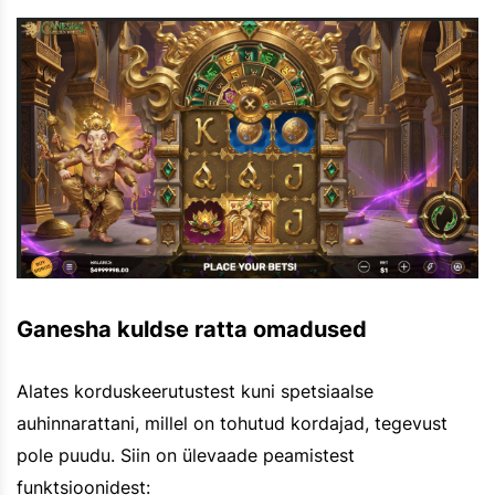
Ganesha kuldse ratta omadused
Alates korduskeerutustest kuni spetsiaalse
auhinnarattani, millel on tohutud kordajad, tegevust
pole puudu. Siin on ülevaade peamistest
funktsioonidest: