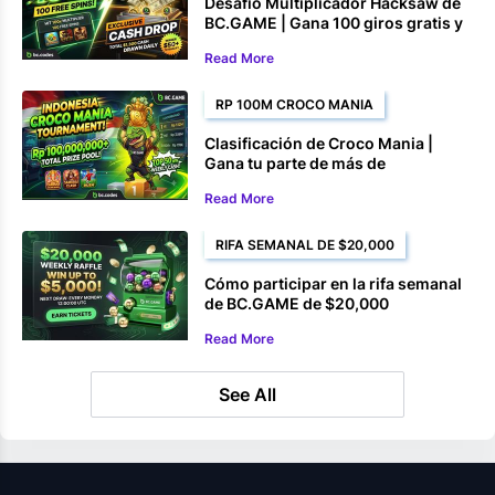
Desafío Multiplicador Hacksaw de
BC.GAME | Gana 100 giros gratis y
premios en efectivo
Read More
RP 100M CROCO MANIA
Clasificación de Croco Mania |
Gana tu parte de más de
100.000.000 rupias
Read More
RIFA SEMANAL DE $20,000
Cómo participar en la rifa semanal
de BC.GAME de $20,000
Read More
See All