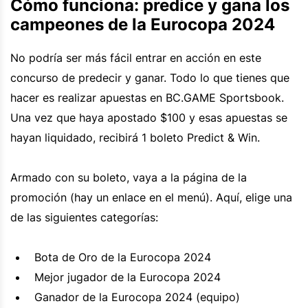
Cómo funciona: predice y gana los
campeones de la Eurocopa 2024
No podría ser más fácil entrar en acción en este
concurso de predecir y ganar. Todo lo que tienes que
hacer es realizar apuestas en BC.GAME Sportsbook.
Una vez que haya apostado $100 y esas apuestas se
hayan liquidado, recibirá 1 boleto Predict & Win.
Armado con su boleto, vaya a la página de la
promoción (hay un enlace en el menú). Aquí, elige una
de las siguientes categorías:
Bota de Oro de la Eurocopa 2024
Mejor jugador de la Eurocopa 2024
Ganador de la Eurocopa 2024 (equipo)