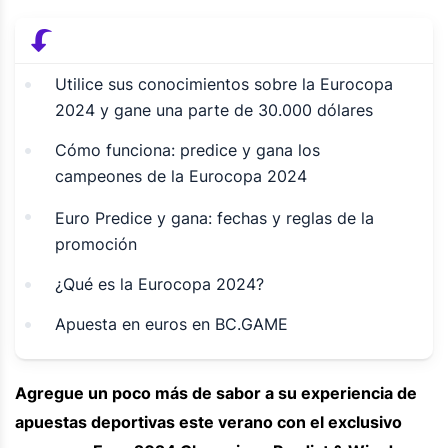
Utilice sus conocimientos sobre la Eurocopa
2024 y gane una parte de 30.000 dólares
Cómo funciona: predice y gana los
campeones de la Eurocopa 2024
Euro Predice y gana: fechas y reglas de la
promoción
¿Qué es la Eurocopa 2024?
Apuesta en euros en BC.GAME
Agregue un poco más de sabor a su experiencia de
apuestas deportivas este verano con el exclusivo