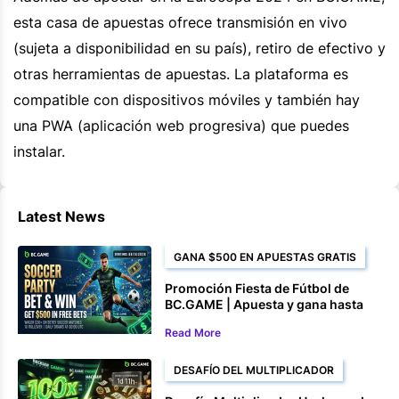
esta casa de apuestas ofrece transmisión en vivo
(sujeta a disponibilidad en su país), retiro de efectivo y
otras herramientas de apuestas. La plataforma es
compatible con dispositivos móviles y también hay
una PWA (aplicación web progresiva) que puedes
instalar.
Latest News
GANA $500 EN APUESTAS GRATIS
Promoción Fiesta de Fútbol de
BC.GAME | Apuesta y gana hasta
$500 en apuestas gratis
Read More
DESAFÍO DEL MULTIPLICADOR