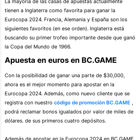
La mayoría de las casas de apuestas actualmente
tienen a Inglaterra como favorita para ganar la
Eurocopa 2024. Francia, Alemania y España son los
siguientes favoritos (en ese orden). Inglaterra está
buscando su primer trofeo importante desde que ganó
la Copa del Mundo de 1966.
Apuesta en euros en BC.GAME
Con la posibilidad de ganar una parte de $30,000,
ahora es el mejor momento para apostar en la
Eurocopa 2024. Además, como nuevo cliente que se
registra con nuestro
código de promoción BC.GAME
,
podrá reclamar bonos igualados por valor de miles de
dólares. de sus primeros cuatro depósitos.
Además de apostar en la Eurocopa 2024 en BC.GAME,