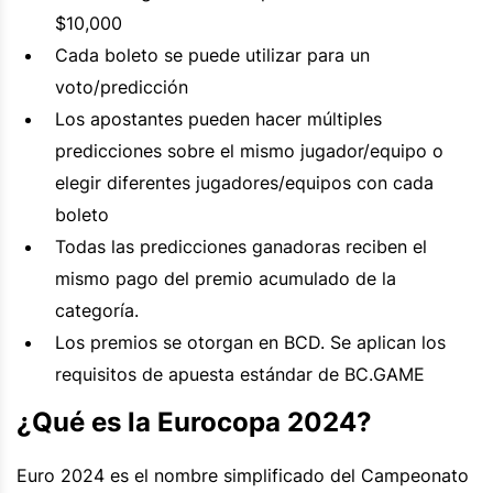
$10,000
Cada boleto se puede utilizar para un
voto/predicción
Los apostantes pueden hacer múltiples
predicciones sobre el mismo jugador/equipo o
elegir diferentes jugadores/equipos con cada
boleto
Todas las predicciones ganadoras reciben el
mismo pago del premio acumulado de la
categoría.
Los premios se otorgan en BCD. Se aplican los
requisitos de apuesta estándar de BC.GAME
¿Qué es la Eurocopa 2024?
Euro 2024 es el nombre simplificado del Campeonato